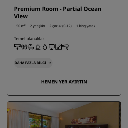
Premium Room - Partial Ocean
View
50 m²
2 yetişkin
2 çocuk (0-12)
1 king yatak
Temel olanaklar
DAHA FAZLA BILGI
HEMEN YER AYIRTIN