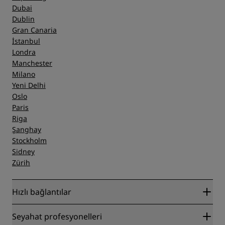
Dubai
Dublin
Gran Canaria
İstanbul
Londra
Manchester
Milano
Yeni Delhi
Oslo
Paris
Riga
Şanghay
Stockholm
Sidney
Zürih
Hızlı bağlantılar
Radisson Rewards
Seyahat profesyonelleri