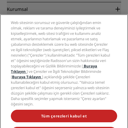
En İyi Çevrim İçi Fiyat Garantisi
Blog
İş Ortakları
Kurumsal
Destinasyonlar
Seyahat acenteleri
Yakında açılacak oteller
Radisson Hotel Group
Yasal
Web sitesinin sorunsuz ve güvenle çalıştığından emin
Radisson Hotels Uygulaması
Medya
olmak, reklam ve tarama deneyiminizi iyileştirmek ve
Sports Approved oteller
kişiselleştirmek, web sitesi trafiğini ve kullanımı analiz
Kariyer RHG
Gizlilik Merkezi
Yardım
Aile Dostu Oteller
etmek, ayarlarınızı hatırlamak ve pazarlama ve satış
Kariyer PPHE
Yasal bildirim
Sağlık ve Güvenlik
çabalarımızı desteklemek üzere bu web sitesinde Çerezler
EHL Kariyer
Radisson Rewards hüküm ve koşulları
Tüketici uyarıları
ve ilgili teknolojiler (web işaretçileri, piksel etiketleri ve Flaş
The Club by RHG
Sosyal medya
Site kullanım sözleşmesi
nesneler) ("Çerezler") kullanılmaktadır. "Tüm çerezleri kabul
İletişim
Geliştirme fırsatları
et" öğesini seçtiğinizde Radisson'un sizin hakkınızda veri
Dijital Erişilebilirlik
SSS
Radisson Hotels Markaları
Sorumlu İşletme
toplayabileceğini ve Gizlilik Bildirimimizde [
Buraya
Modern Kölelik Beyanı
Site haritası
Tıklayın
] ve Çerezler ve İlgili Teknolojiler Bildiriminde
Satın Alma
[
Buraya Tıklayın
] açıklandığı şekilde Çerezleri
kullanabileceğini kabul etmiş olursunuz. "Yalnızca temel
çerezleri kabul et" öğesini seçerseniz yalnızca web sitesinin
düzgün şekilde çalışması için gerekli olan Çerezleri saklarız.
Daha spesifik seçimler yapmak isterseniz "Çerez ayarları"
öğesini seçin.
POPÜLER KAMPANYALARIMIZI KAÇIRMAYIN
Tüm çerezleri kabul et