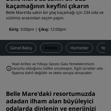
kaçamağının keyfini çıkarın
Belle Mare'da sakin bir plaj kaçamağı için 234 oda ve
süitimiz arasından seçim yapın.
Giriş
3:00pm
Çıkış
12:00pm
Genel Bakış
Odalar
Hizmetler
Yeme
Noel Arifesi ve Yılbaşı Gecesi Gala Yemeklerimizin
zorunlu olduğunu lütfen unutmayın. İlgili ücretler oda
fiyatına dahil değildir ve otele varışta alınacaktır.
Belle Mare'daki resortumuzda
adadan ilham alan büyüleyici
odalarda dinlenin ve enerjinizi