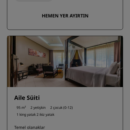
HEMEN YER AYIRTIN
Aile Süiti
95 m²
2 yetişkin
2 çocuk (0-12)
1 king yatak
2 ikiz yatak
Temel olanaklar