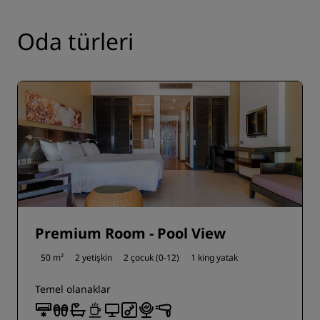
Oda türleri
Premium Room - Pool View
50 m²
2 yetişkin
2 çocuk (0-12)
1 king yatak
Temel olanaklar