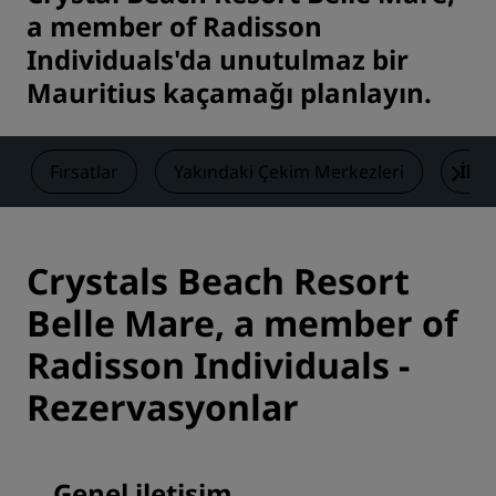
a member of Radisson
Individuals'da unutulmaz bir
Mauritius kaçamağı planlayın.
Fırsatlar
Yakındaki Çekim Merkezleri
İlet
Crystals Beach Resort
Belle Mare, a member of
Radisson Individuals -
Rezervasyonlar
Genel iletişim