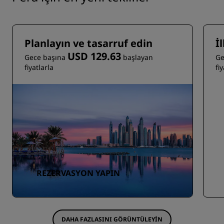
Planlayın ve tasarruf edin
İ
USD 129.63
Gece başına
başlayan
Ge
fiyatlarla
fi
REZERVASYON YAPIN
DAHA FAZLASINI GÖRÜNTÜLEYIN