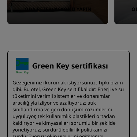
ODA REZERVASYONU YAPIN
O
Green Key sertifikası
Gezegenimizi korumak istiyorsunuz. Tıpkı bizim
gibi. Bu otel, Green Key sertifikalıdır: Enerji ve su
tüketimini verimli sistemler ve donanımlar
aracılığıyla izliyor ve azaltıyoruz; atık
sınıflandırma ve geri dönüşüm çözümlerini
uyguluyor, tek kullanımlık plastikleri ortadan
kaldırıyor ve kimyasalları sorumlu bir şekilde
yönetiyoruz; sürdürülebilirlik politikamızı
sürdürüyoruz; ekip üyelerini eğitiyor ve