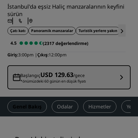
İstanbul'da eşsiz Haliç manzaralarının keyfini
sürün
Çatı katı
Panoramik manzaralar
Turistik yerlere yakın
Merkez
4.5
(2317 değerlendirme)
Giriş
3:00pm
Çıkış
12:00pm
USD 129.63
Başlangıç
/gece
*önümüzdeki 60 günün en düşük fiyatı
Genel Bakış
Odalar
Hizmetler
Yem