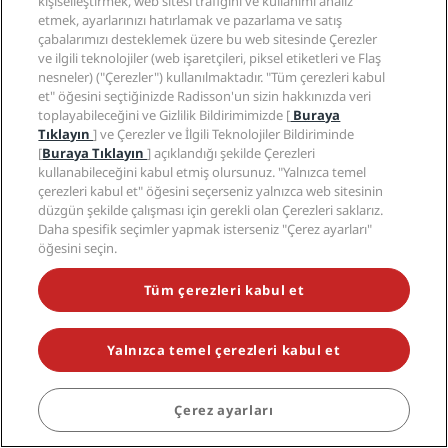
kişiselleştirmek, web sitesi trafiğini ve kullanımı analiz
İNDIRME MERKEZINE GÖZ ATIN
etmek, ayarlarınızı hatırlamak ve pazarlama ve satış
çabalarımızı desteklemek üzere bu web sitesinde Çerezler
ve ilgili teknolojiler (web işaretçileri, piksel etiketleri ve Flaş
nesneler) ("Çerezler") kullanılmaktadır. "Tüm çerezleri kabul
et" öğesini seçtiğinizde Radisson'un sizin hakkınızda veri
toplayabileceğini ve Gizlilik Bildirimimizde [
Buraya
Tıklayın
] ve Çerezler ve İlgili Teknolojiler Bildiriminde
[
Buraya Tıklayın
] açıklandığı şekilde Çerezleri
kullanabileceğini kabul etmiş olursunuz. "Yalnızca temel
çerezleri kabul et" öğesini seçerseniz yalnızca web sitesinin
Feel the
düzgün şekilde çalışması için gerekli olan Çerezleri saklarız.
Daha spesifik seçimler yapmak isterseniz "Çerez ayarları"
difference
öğesini seçin.
Tüm çerezleri kabul et
Radisson Blu
deneyimini yaşayın.
Yalnızca temel çerezleri kabul et
Konfor, tarz,
benzersiz hizmet ve
REZERVASYON YAP
Çerez ayarları
dünyanın en sevilen