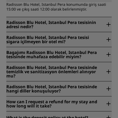
Radisson Blu Hotel, Istanbul Pera konumunda giriş saati
15:00 ve çıkış saati 12:00 olarak belirlenmiştir.
Radisson Blu Hotel, Istanbul Pera tesisinin
adresi nedir?
Radisson Blu Hotel, Istanbul Pera tesisi Evliya Celebi Mah
Radisson Blu Hotel, Istanbul Pera tesisi
Refik Saydam, İstanbul, Türkiye konumunda bulunur.
sigara içilmeyen bir otel mi?
Evet, Radisson Blu Hotel, Istanbul Pera sigara içilmeyen bir
Bagajımı Radisson Blu Hotel, Istanbul Pera
tesistir.
tesisinde muhafaza edebilir miyim?
Evet, Radisson Blu Hotel, Istanbul Pera tesisinde bagaj
Radisson Blu Hotel, Istanbul Pera tesisinde
saklama hizmeti mevcuttur.
temizlik ve sanitizasyon önlemleri alınıyor
mu?
Tüm Radisson otellerinde misafirlerimizin sağlığını,
Radisson Blu Hotel, Istanbul Pera tesisinde
emniyetini ve güvenliğini sağlamak amacıyla alınan
hangi diller konuşuluyor?
temizlik ve sanitasyon önlemleri bulunmaktadır. Daha fazla
bilgi için:
https://www.radissonhotels.com/tr-tr/saglik-
Radisson Blu Hotel, Istanbul Pera tesisinde, ekibimiz size
How can I request a refund for my stay and
guvenlik
konusunda yardımcı olmaktan mutluluk duyar.
how long will it take?
İptal ve iade koşulları, rezervasyon fiyatına bağlı olarak
What is the deposit policy at the hotel?