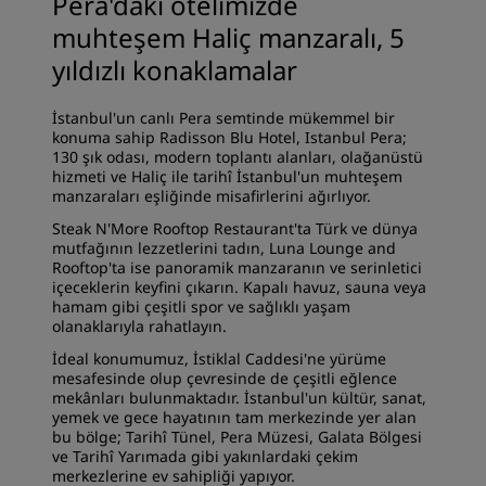
Pera'daki otelimizde
muhteşem Haliç manzaralı, 5
yıldızlı konaklamalar
İstanbul'un canlı Pera semtinde mükemmel bir
konuma sahip Radisson Blu Hotel, Istanbul Pera;
130 şık
odası
, modern
toplantı alanları
, olağanüstü
hizmeti ve Haliç ile tarihî İstanbul'un muhteşem
manzaraları eşliğinde misafirlerini ağırlıyor.
Steak N'More Rooftop Restaurant
'ta Türk ve dünya
mutfağının lezzetlerini tadın,
Luna Lounge and
Rooftop
'ta ise panoramik manzaranın ve serinletici
içeceklerin keyfini çıkarın. Kapalı havuz, sauna veya
hamam gibi çeşitli spor ve
sağlıklı yaşam
olanaklarıyla
rahatlayın.
İdeal konumumuz
, İstiklal Caddesi'ne yürüme
mesafesinde olup çevresinde de çeşitli eğlence
mekânları bulunmaktadır. İstanbul'un kültür, sanat,
yemek ve gece hayatının tam merkezinde yer alan
bu bölge; Tarihî Tünel, Pera Müzesi, Galata Bölgesi
ve Tarihî Yarımada gibi yakınlardaki çekim
merkezlerine ev sahipliği yapıyor.