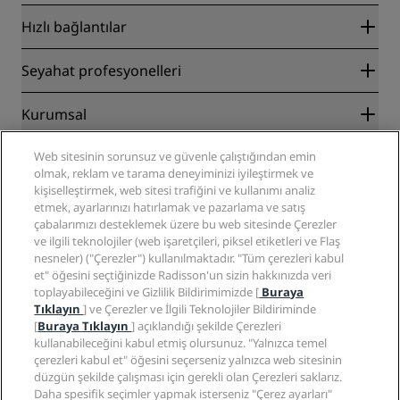
Hızlı bağlantılar
Radisson Rewards
Seyahat profesyonelleri
En İyi Çevrim İçi Fiyat Garantisi
Blog
İş Ortakları
Kurumsal
Destinasyonlar
Seyahat acenteleri
Yakında açılacak oteller
Radisson Hotel Group
Yasal
Web sitesinin sorunsuz ve güvenle çalıştığından emin
Radisson Hotels Uygulaması
Medya
olmak, reklam ve tarama deneyiminizi iyileştirmek ve
Sports Approved oteller
kişiselleştirmek, web sitesi trafiğini ve kullanımı analiz
Kariyer RHG
Gizlilik Merkezi
Yardım
Aile Dostu Oteller
etmek, ayarlarınızı hatırlamak ve pazarlama ve satış
Kariyer PPHE
Yasal bildirim
Sağlık ve Güvenlik
çabalarımızı desteklemek üzere bu web sitesinde Çerezler
EHL Kariyer
Radisson Rewards hüküm ve koşulları
Tüketici uyarıları
ve ilgili teknolojiler (web işaretçileri, piksel etiketleri ve Flaş
The Club by RHG
Sosyal medya
Site kullanım sözleşmesi
nesneler) ("Çerezler") kullanılmaktadır. "Tüm çerezleri kabul
İletişim
Geliştirme fırsatları
et" öğesini seçtiğinizde Radisson'un sizin hakkınızda veri
Dijital Erişilebilirlik
SSS
Radisson Hotels Markaları
Sorumlu İşletme
toplayabileceğini ve Gizlilik Bildirimimizde [
Buraya
Modern Kölelik Beyanı
Site haritası
Tıklayın
] ve Çerezler ve İlgili Teknolojiler Bildiriminde
Satın Alma
[
Buraya Tıklayın
] açıklandığı şekilde Çerezleri
kullanabileceğini kabul etmiş olursunuz. "Yalnızca temel
çerezleri kabul et" öğesini seçerseniz yalnızca web sitesinin
düzgün şekilde çalışması için gerekli olan Çerezleri saklarız.
Daha spesifik seçimler yapmak isterseniz "Çerez ayarları"