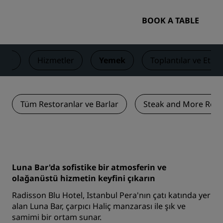
BOOK A TABLE
lar
Hizmetler
Yemek
Toplantılar ve Etkin
Tüm Restoranlar ve Barlar
Steak and More Rest
Luna Bar'da sofistike bir atmosferin ve
olağanüstü hizmetin keyfini çıkarın
Radisson Blu Hotel, Istanbul Pera'nın çatı katında yer
alan Luna Bar, çarpıcı Haliç manzarası ile şık ve
samimi bir ortam sunar.