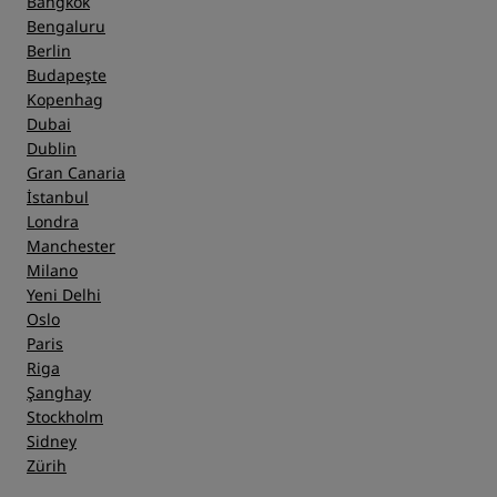
Bangkok
Bengaluru
Berlin
Budapeşte
Kopenhag
Dubai
Dublin
Gran Canaria
İstanbul
Londra
Manchester
Milano
Yeni Delhi
Oslo
Paris
Riga
Şanghay
Stockholm
Sidney
Zürih