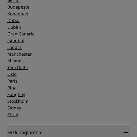
Berlin
Budapeşte
Kopenhag
Dubai
Dublin
Gran Canaria
İstanbul
Londra
Manchester
Milano
Yeni Delhi
Oslo
Paris
Riga
Şanghay
Stockholm
Sidney
Zürih
Hızlı bağlantılar