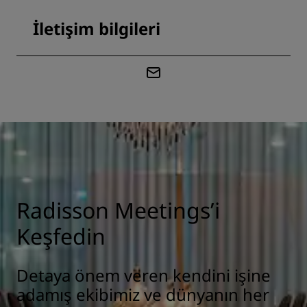
İletişim bilgileri
Radisson Meetings’i
Keşfedin
Detaya önem veren kendini işine
adamış ekibimiz ve dünyanın her