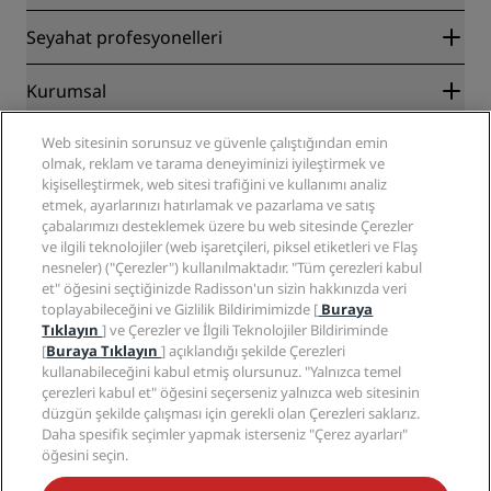
Radisson Rewards
Seyahat profesyonelleri
En İyi Çevrim İçi Fiyat Garantisi
Blog
İş Ortakları
Kurumsal
Destinasyonlar
Seyahat acenteleri
Yakında açılacak oteller
Radisson Hotel Group
Yasal
Web sitesinin sorunsuz ve güvenle çalıştığından emin
Radisson Hotels Uygulaması
Medya
olmak, reklam ve tarama deneyiminizi iyileştirmek ve
Sports Approved oteller
kişiselleştirmek, web sitesi trafiğini ve kullanımı analiz
Kariyer RHG
Gizlilik Merkezi
Yardım
Aile Dostu Oteller
etmek, ayarlarınızı hatırlamak ve pazarlama ve satış
Kariyer PPHE
Yasal bildirim
Sağlık ve Güvenlik
çabalarımızı desteklemek üzere bu web sitesinde Çerezler
EHL Kariyer
Radisson Rewards hüküm ve koşulları
Tüketici uyarıları
ve ilgili teknolojiler (web işaretçileri, piksel etiketleri ve Flaş
The Club by RHG
Sosyal medya
Site kullanım sözleşmesi
nesneler) ("Çerezler") kullanılmaktadır. "Tüm çerezleri kabul
İletişim
Geliştirme fırsatları
et" öğesini seçtiğinizde Radisson'un sizin hakkınızda veri
Dijital Erişilebilirlik
SSS
Radisson Hotels Markaları
Sorumlu İşletme
toplayabileceğini ve Gizlilik Bildirimimizde [
Buraya
Modern Kölelik Beyanı
Site haritası
Tıklayın
] ve Çerezler ve İlgili Teknolojiler Bildiriminde
Satın Alma
[
Buraya Tıklayın
] açıklandığı şekilde Çerezleri
kullanabileceğini kabul etmiş olursunuz. "Yalnızca temel
çerezleri kabul et" öğesini seçerseniz yalnızca web sitesinin
düzgün şekilde çalışması için gerekli olan Çerezleri saklarız.
Daha spesifik seçimler yapmak isterseniz "Çerez ayarları"
öğesini seçin.