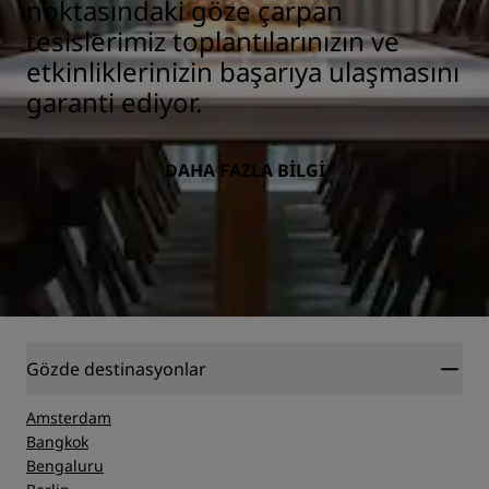
noktasındaki göze çarpan
tesislerimiz toplantılarınızın ve
etkinliklerinizin başarıya ulaşmasını
garanti ediyor.
DAHA FAZLA BILGI
Gözde destinasyonlar
Amsterdam
Bangkok
Bengaluru