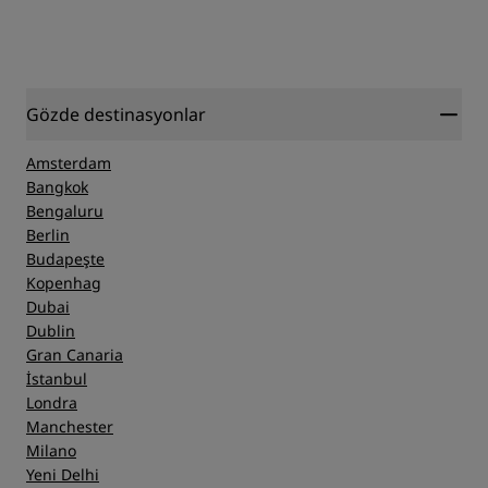
Gözde destinasyonlar
Amsterdam
Bangkok
Bengaluru
Berlin
Budapeşte
Kopenhag
Dubai
Dublin
Gran Canaria
İstanbul
Londra
Manchester
Milano
Yeni Delhi