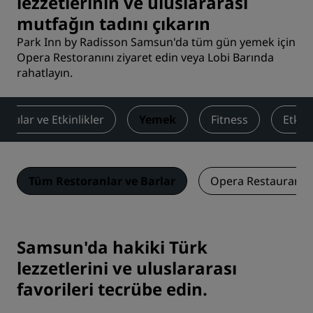
lezzetlerinin ve uluslararası
mutfağın tadını çıkarın
Park Inn by Radisson Samsun'da tüm gün yemek için
Opera Restoranını ziyaret edin veya Lobi Barında
rahatlayın.
antılar ve Etkinlikler
Yemek
Fitness
Etkinl
Tüm Restoranlar ve Barlar
Opera Restaurant
Samsun'da hakiki Türk
lezzetlerini ve uluslararası
favorileri tecrübe edin.