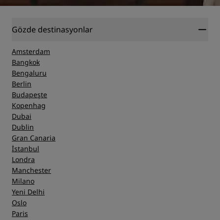
Gözde destinasyonlar
Amsterdam
Bangkok
Bengaluru
Berlin
Budapeşte
Kopenhag
Dubai
Dublin
Gran Canaria
İstanbul
Londra
Manchester
Milano
Yeni Delhi
Oslo
Paris