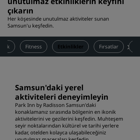
unutulmaz etkinliklerin keyfini
çıkarın
Her köşesinde unutulmaz aktiviteler sunan
Samsun'u keşfedin.
emek
Fitness
Etkinlikler
Fırsatlar
De
Samsun'daki yerel
aktiviteleri deneyimleyin
Park Inn by Radisson Samsun'daki
konaklamanız sırasında bölgenin en ikonik
aktivitelerini ve gezilerini keşfedin. Muhteşem
seyir noktalarından kültürel ve tarihi yerlere
kadar, otelden kolayca ulaşabileceğiniz
unutulmaz maceraları keşfedin.