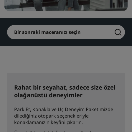
Park Plaza
Park Inn by Radisson
Şehir merkezi otelleri
Bir sonraki maceranızı seçin
Blogumuzu ziyaret edin
Prize by Radisson
Country Inn & Suites
Çin'deki Bağlı Markalar
J.
Jin Jiang
Rahat bir seyahat, sadece size özel
olağanüstü deneyimler
Kunlun
Golden Tulip
Park Et, Konakla ve Uç Deneyim Paketimizde
dilediğiniz otopark seçenekleriyle
konaklamanızın keyfini çıkarın.