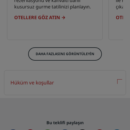
rezervasyonu ve kahvaltı dâhil
ile ro
kusursuz gurme tatilinizi planlayın.
çıkarın
OTELLERE GÖZ ATIN
OTELL
DAHA FAZLASINI GÖRÜNTÜLEYIN
Hüküm ve koşullar
Bu teklifi paylaşın