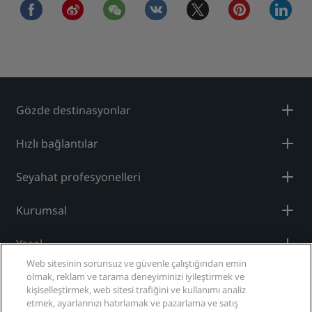
facebook
weibo
wechat
vkontakte
twitter
pinterest
linkedi
Gözde destinasyonlar
Hızlı bağlantılar
Seyahat profesyonelleri
Kurumsal
Yasal
Web sitesinin sorunsuz ve güvenle çalıştığından emin
Yardım
olmak, reklam ve tarama deneyiminizi iyileştirmek ve
kişiselleştirmek, web sitesi trafiğini ve kullanımı analiz
etmek, ayarlarınızı hatırlamak ve pazarlama ve satış