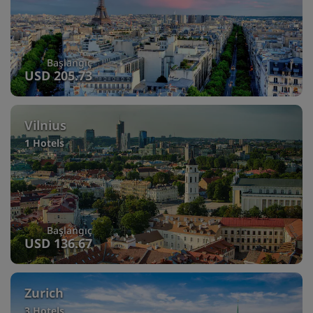
Başlangıç
USD 205.73
Vilnius
1 Hotels
Başlangıç
USD 136.67
Zurich
3 Hotels