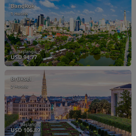
Bangkok
1 Hotels
Başlangıç
USD 94.77
Brüksel
2 Hotels
Başlangıç
USD 106.89