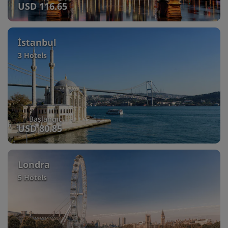
USD 116.65
İstanbul
3 Hotels
Başlangıç
USD 80.85
Londra
5 Hotels