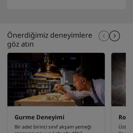
Önerdiğimiz deneyimlere
göz atın
Gurme Deneyimi
Roma
Bir adet birinci sınıf akşam yemeği
Üst ka