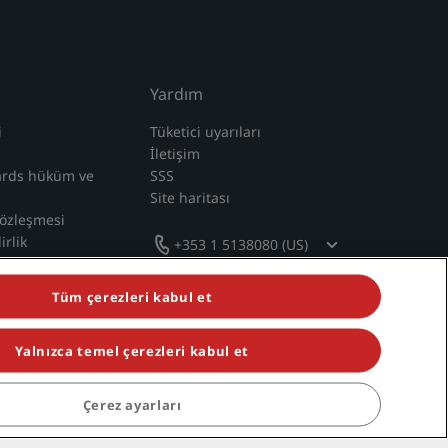
Yardım
i
Tüketici uyarıları
İletişim
ards hüküm ve
SSS
Site haritası
sözleşmesi
irlik
+353 1 5138080 (US)
k Beyanı
Tüm çerezleri kabul et
Yalnızca temel çerezleri kabul et
Çerez ayarları