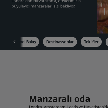
Londra'dan Hırvatistan'a, otellerimizin
büyüleyici manzaraları sizi bekliyor.
Genel Bakış
Destinasyonlar
Teklifler
Manzaralı oda
Londra, Amsterdam, Leeds ve Hırvatistan'd