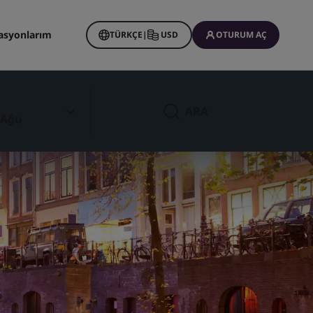
asyonlarım
TÜRKÇE
|
USD
OTURUM AÇ
ARA
 Ağu