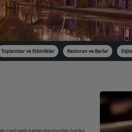
Toplantılar ve Etkinlikler
Restoran ve Barlar
Dijit
aki canlı web kameralarımızdan harika