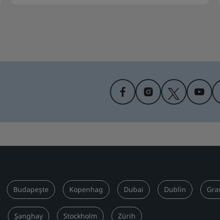
Budapeşte
Kopenhag
Dubai
Dublin
Gra
Şanghay
Stockholm
Zürih