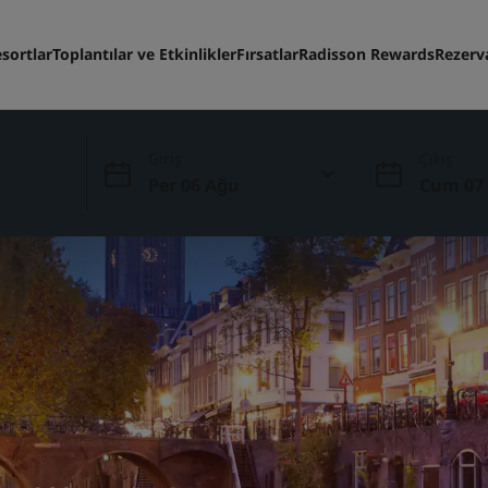
sortlar
Toplantılar ve Etkinlikler
Fırsatlar
Radisson Rewards
Rezerv
Giriş
Çıkış
Per 06 Ağu
Cum 07