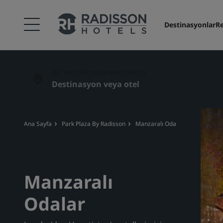
Destinasyonlar
Re
Bir sonraki maceranızı seçin
Ana Sayfa
Park Plaza By Radisson
Manzaralı Oda
Manzaralı
Odalar