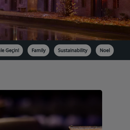
ale Geçin!
Family
Sustainability
Noel