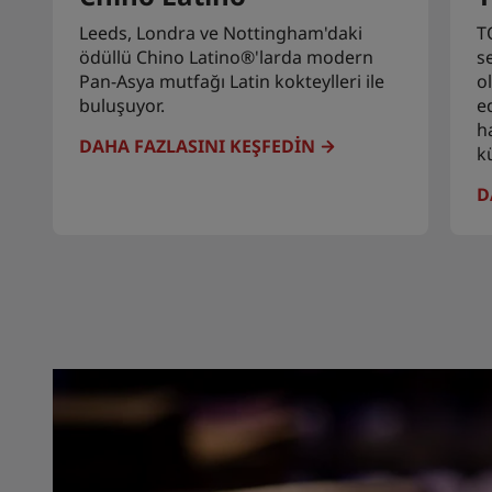
Leeds, Londra ve Nottingham'daki
T
ödüllü Chino Latino®'larda modern
s
Pan-Asya mutfağı Latin kokteylleri ile
o
buluşuyor.
e
h
DAHA FAZLASINI KEŞFEDIN
k
D