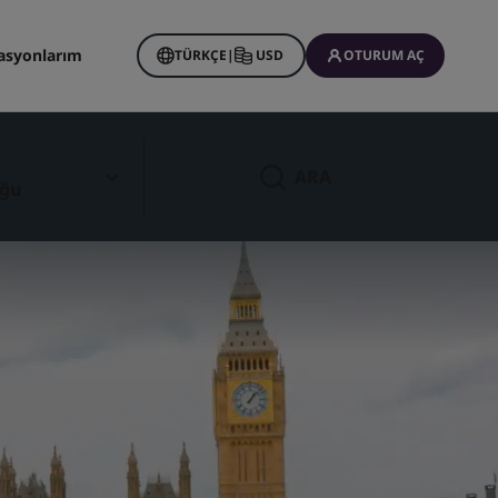
asyonlarım
TÜRKÇE
|
USD
OTURUM AÇ
ARA
Ağu