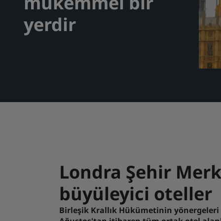
mükemmel bir
yerdir
Londra Şehir Merk
büyüleyici oteller
Birleşik Krallık Hükümetinin yönergeleri