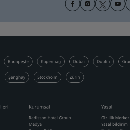
Budapeşte
Kopenhag
Dubai
Dublin
Gra
Şanghay
Stockholm
Zürih
leri
Kurumsal
Yasal
Radisson Hotel Group
Gizlilik Merkez
Medya
Yasal bildirim