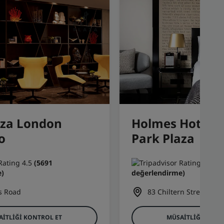
aza London
Holmes Hotel 
o
Park Plaza
(5691
(1
)
değerlendirme)
s Road
83 Chiltern Street
AITLIĞI KONTROL ET
MÜSAITLIĞI KONT