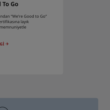
 To Go
afından “We’re Good to Go”
rtifikasına layık
memnuniyetle
GI