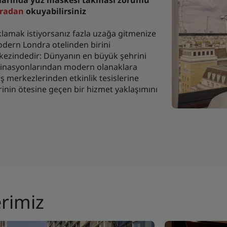
nlarında yüz maskesi takması zorunlu
radan
okuyabilirsiniz
lamak istiyorsanız fazla uzağa gitmenize
dern Londra otelinden birini
rkezindedir: Dünyanın en büyük şehrini
estinasyonlarından modern olanaklara
iş merkezlerinden etkinlik tesislerine
rinin ötesine geçen bir hizmet yaklaşımını
erimiz