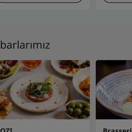
 barlarımız
TOZI
Brasseri