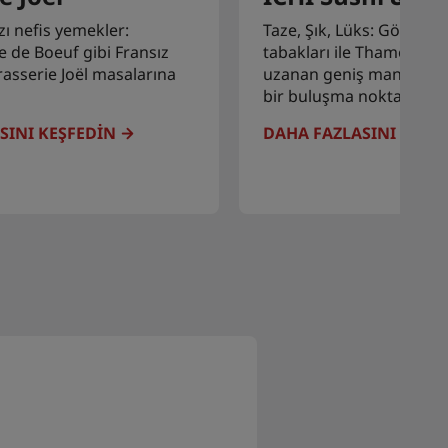
zı nefis yemekler:
Taze, Şık, Lüks: Göz alıcı
e de Boeuf gibi Fransız
tabakları ile Thames'ten
Brasserie Joël masalarına
uzanan geniş manzarası I
bir buluşma noktası halin
SINI KEŞFEDIN
DAHA FAZLASINI KEŞF