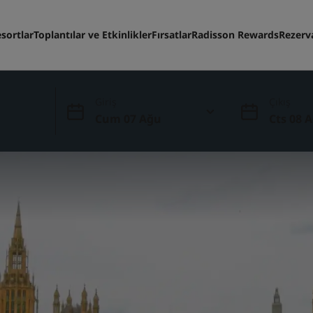
sortlar
Toplantılar ve Etkinlikler
Fırsatlar
Radisson Rewards
Rezerv
Giriş
Çıkış
Cum 07 Ağu
Cts 08 