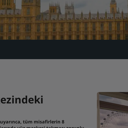
ezindeki
 uyarınca, tüm misafirlerin 8