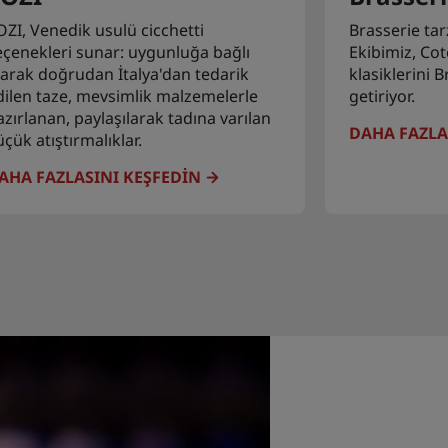
OZI, Venedik usulü cicchetti
Brasserie tar
eçenekleri sunar: uygunluğa bağlı
Ekibimiz, Cot
larak doğrudan İtalya'dan tedarik
klasiklerini 
dilen taze, mevsimlik malzemelerle
getiriyor.
azırlanan, paylaşılarak tadına varılan
DAHA FAZLA
üçük atıştırmalıklar.
AHA FAZLASINI KEŞFEDIN