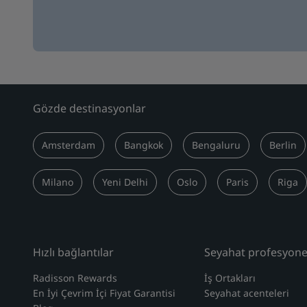
Gözde destinasyonlar
Amsterdam
Bangkok
Bengaluru
Berlin
Milano
Yeni Delhi
Oslo
Paris
Riga
Hızlı bağlantılar
Seyahat profesyonel
Radisson Rewards
İş Ortakları
En İyi Çevrim İçi Fiyat Garantisi
Seyahat acenteleri