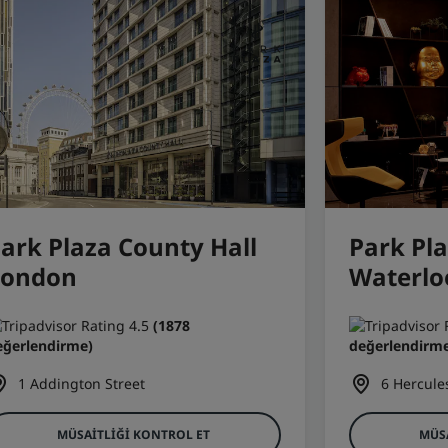
ark Plaza County Hall
Park Pl
London
Waterlo
(1878
eğerlendirme)
değerlendirme
1 Addington Street
6 Hercule
MÜSAITLIĞI KONTROL ET
MÜS