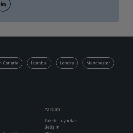
n Canaria
İstanbul
Londra
Manchester
Yardım
i
Tüketici uyarıları
İletişim