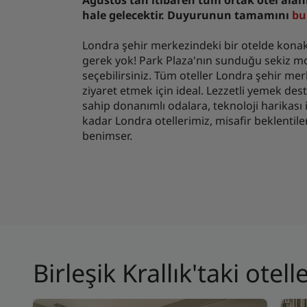
Ağustos'tan itibaren tüm ortak otel ala
hale gelecektir. Duyurunun tamamını
bu
Londra şehir merkezindeki bir otelde konak
gerek yok! Park Plaza'nın sunduğu sekiz mo
seçebilirsiniz. Tüm oteller Londra şehir me
ziyaret etmek için ideal. Lezzetli yemek d
sahip donanımlı odalara, teknoloji harikası 
kadar Londra otellerimiz, misafir beklentile
benimser.
Birleşik Krallık'taki otell