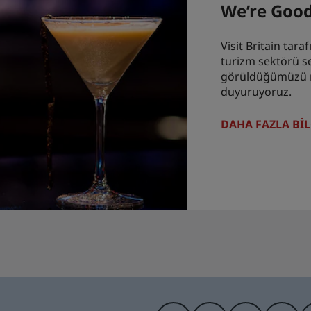
We’re Good
Visit Britain tar
turizm sektörü se
görüldüğümüzü 
duyuruyoruz.
DAHA FAZLA BIL