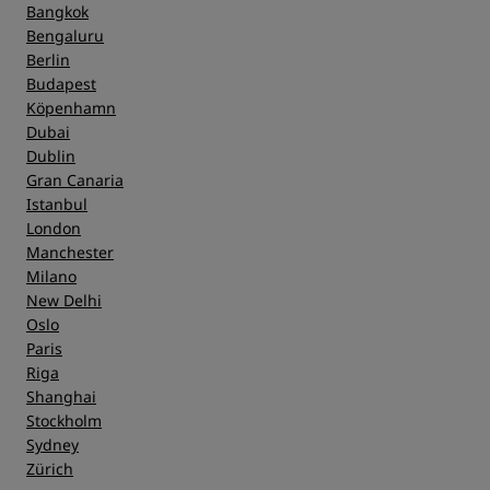
Bangkok
Bengaluru
Berlin
Budapest
Köpenhamn
Dubai
Dublin
Gran Canaria
Istanbul
London
Manchester
Milano
New Delhi
Oslo
Paris
Riga
Shanghai
Stockholm
Sydney
Zürich