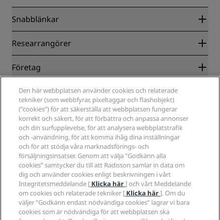
Snabblänkar
Radisson Rewards
Researrangörer
Garanti om lägsta pris online
Blog
Samarbetspartners
Företag
Destinationer
Resebyråer
Nya och kommande hotell
Radisson Hotel Group
Juridiskt
Den här webbplatsen använder cookies och relaterade
Radisson Hotels APP
Media
tekniker (som webbfyrar, pixeltaggar och flashobjekt)
Hotell godkända för sporter
(”cookies”) för att säkerställa att webbplatsen fungerar
Jobberbjudanden RHG
Integritetscenter
Hjälp
Familjevänliga hotell
korrekt och säkert, för att förbättra och anpassa annonser
Jobberbjudanden PPHE
Juridiskt meddelande
Hälsa och säkerhet
och din surfupplevelse, för att analysera webbplatstrafik
Lediga jobb EHL
Radisson Rewards villkor
Meddelanden till konsumenter
och -användning, för att komma ihåg dina inställningar
The Club by RHG
Sociala medier
Webbplatsanvändningsavtal
och för att stödja våra marknadsförings- och
Kontakt
Utvecklingsmöjligheter
försäljningsinsatser. Genom att välja ”Godkänn alla
Digital tillgänglighet
Frågor och svar
Radisson Hotels varumärken
Ansvarsfullt företagande
cookies” samtycker du till att Radisson samlar in data om
Uttalande om modernt slaveri
Sidkarta
dig och använder cookies enligt beskrivningen i vårt
Anskaffning
Integritetsmeddelande [
Klicka här
] och vårt Meddelande
om cookies och relaterade tekniker [
Klicka här
]. Om du
väljer ”Godkänn endast nödvändiga cookies” lagrar vi bara
cookies som är nödvändiga för att webbplatsen ska