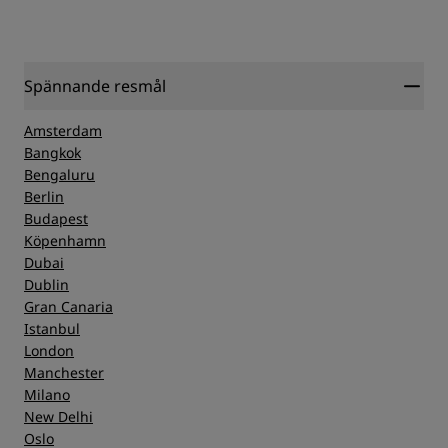
Spännande resmål
Amsterdam
Bangkok
Bengaluru
Berlin
Budapest
Köpenhamn
Dubai
Dublin
Gran Canaria
Istanbul
London
Manchester
Milano
New Delhi
Oslo