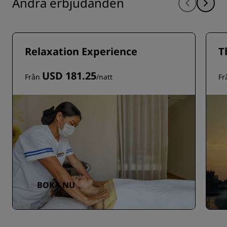
Andra erbjudanden
Relaxation Experience
T
USD 181.25
Från
/natt
Fr
BOKA NU