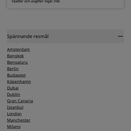
Skatter och avgifter ingår inte
Spännande resmål
Amsterdam
Bangkok
Bengaluru
Berlin
Budapest
Köpenhamn
Dubai
Dublin
Gran Canaria
Istanbul
London
Manchester
Milano