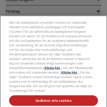
Garanti om lägsta pris online
Blog
Samarbetspartners
Företag
Destinationer
Resebyråer
Nya och kommande hotell
Radisson Hotel Group
Juridiskt
Den här webbplatsen använder cookies och relaterade
Radisson Hotels APP
Media
tekniker (som webbfyrar, pixeltaggar och flashobjekt)
Hotell godkända för sporter
(”cookies”) för att säkerställa att webbplatsen fungerar
Jobberbjudanden RHG
Integritetscenter
Hjälp
Familjevänliga hotell
korrekt och säkert, för att förbättra och anpassa annonser
Jobberbjudanden PPHE
Juridiskt meddelande
Hälsa och säkerhet
och din surfupplevelse, för att analysera webbplatstrafik
Lediga jobb EHL
Radisson Rewards villkor
Meddelanden till konsumenter
och -användning, för att komma ihåg dina inställningar
The Club by RHG
Sociala medier
Webbplatsanvändningsavtal
och för att stödja våra marknadsförings- och
Kontakt
Utvecklingsmöjligheter
försäljningsinsatser. Genom att välja ”Godkänn alla
Digital tillgänglighet
Frågor och svar
Radisson Hotels varumärken
Ansvarsfullt företagande
cookies” samtycker du till att Radisson samlar in data om
Uttalande om modernt slaveri
Sidkarta
dig och använder cookies enligt beskrivningen i vårt
Anskaffning
Integritetsmeddelande [
Klicka här
] och vårt Meddelande
om cookies och relaterade tekniker [
Klicka här
]. Om du
väljer ”Godkänn endast nödvändiga cookies” lagrar vi bara
cookies som är nödvändiga för att webbplatsen ska
fungera korrekt. Om du vill göra mer specifika val väljer du
”Inställningar för cookies”.
MISSA INTE VÅRA MEST POPULÄRA ERBJUDANDEN
Godkänn alla cookies