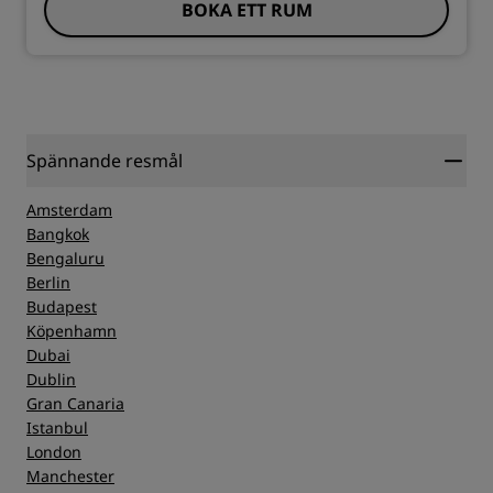
BOKA ETT RUM
Spännande resmål
Amsterdam
Bangkok
Bengaluru
Berlin
Budapest
Köpenhamn
Dubai
Dublin
Gran Canaria
Istanbul
London
Manchester