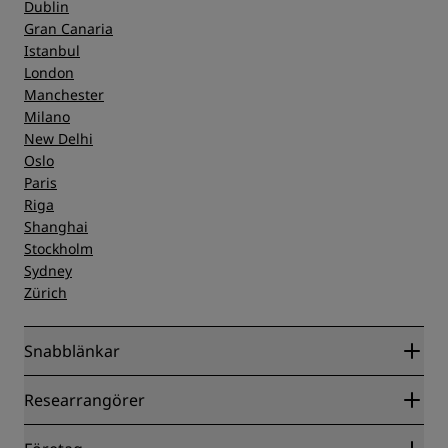
Dublin
Gran Canaria
Istanbul
London
Manchester
Milano
New Delhi
Oslo
Paris
Riga
Shanghai
Stockholm
Sydney
Zürich
Snabblänkar
Radisson Rewards
Researrangörer
Garanti om lägsta pris online
Blog
Samarbetspartners