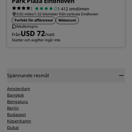
Park Plaza Eindhoven
|
1 412 omdömen
0.82 miles/1.32 kilometer från centrala Eindhoven
Perfekt för affärsresor
Mötesrum
Medlemspris
USD 72
Från
/natt
Skatter och avgifter ingår inte
Spännande resmål
Amsterdam
Bangkok
Bengaluru
Berlin
Budapest
Köpenhamn
Dubai