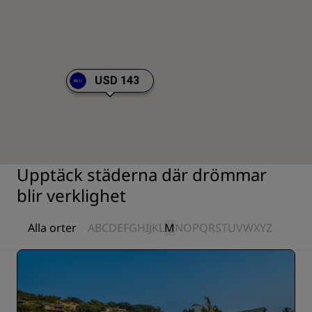
USD 143
Upptäck städerna där drömmar
blir verklighet
Alla orter
A
B
C
D
E
F
G
H
I
J
K
L
M
N
O
P
Q
R
S
T
U
V
W
X
Y
Z