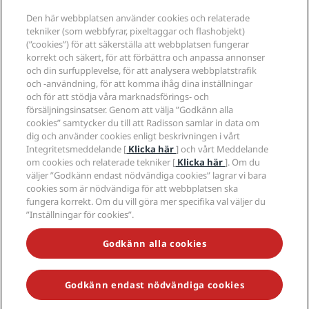
Nya och kommande hotell
Radisson Hotel Group
Juridiskt
Den här webbplatsen använder cookies och relaterade
Radisson Hotels APP
Media
tekniker (som webbfyrar, pixeltaggar och flashobjekt)
Hotell godkända för sporter
(”cookies”) för att säkerställa att webbplatsen fungerar
Jobberbjudanden RHG
Integritetscenter
Hjälp
Familjevänliga hotell
korrekt och säkert, för att förbättra och anpassa annonser
Jobberbjudanden PPHE
Juridiskt meddelande
Hälsa och säkerhet
och din surfupplevelse, för att analysera webbplatstrafik
Lediga jobb EHL
Radisson Rewards villkor
Meddelanden till konsumenter
och -användning, för att komma ihåg dina inställningar
The Club by RHG
Sociala medier
Webbplatsanvändningsavtal
och för att stödja våra marknadsförings- och
Kontakt
Utvecklingsmöjligheter
försäljningsinsatser. Genom att välja ”Godkänn alla
Digital tillgänglighet
Frågor och svar
Radisson Hotels varumärken
Ansvarsfullt företagande
cookies” samtycker du till att Radisson samlar in data om
Uttalande om modernt slaveri
Sidkarta
dig och använder cookies enligt beskrivningen i vårt
Anskaffning
Integritetsmeddelande [
Klicka här
] och vårt Meddelande
om cookies och relaterade tekniker [
Klicka här
]. Om du
väljer ”Godkänn endast nödvändiga cookies” lagrar vi bara
cookies som är nödvändiga för att webbplatsen ska
fungera korrekt. Om du vill göra mer specifika val väljer du
”Inställningar för cookies”.
MISSA INTE VÅRA MEST POPULÄRA ERBJUDANDEN
Godkänn alla cookies
Godkänn endast nödvändiga cookies
© 2026 Radisson Hotel Group.
Med ensamrätt. RHG Radisson Hotel
Group, Radisson, Radisson RED, Radisson Blu, Radisson Collection,