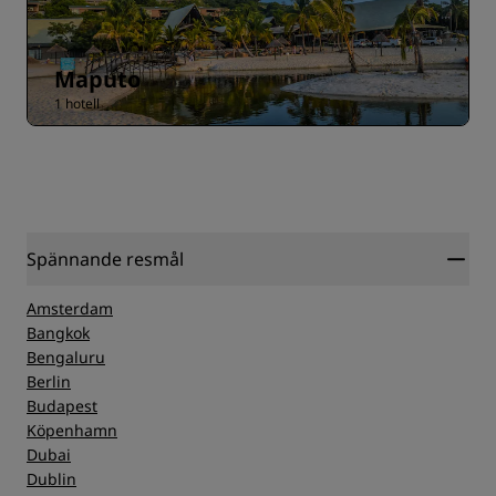
Maputo
1 hotell
Spännande resmål
Amsterdam
Bangkok
Bengaluru
Berlin
Budapest
Köpenhamn
Dubai
Dublin