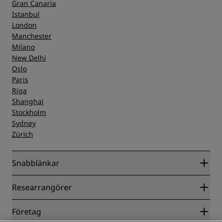
Gran Canaria
Istanbul
London
Manchester
Milano
New Delhi
Oslo
Paris
Riga
Shanghai
Stockholm
Sydney
Zürich
Snabblänkar
Radisson Rewards
Researrangörer
Garanti om lägsta pris online
Blog
Samarbetspartners
Företag
Destinationer
Resebyråer