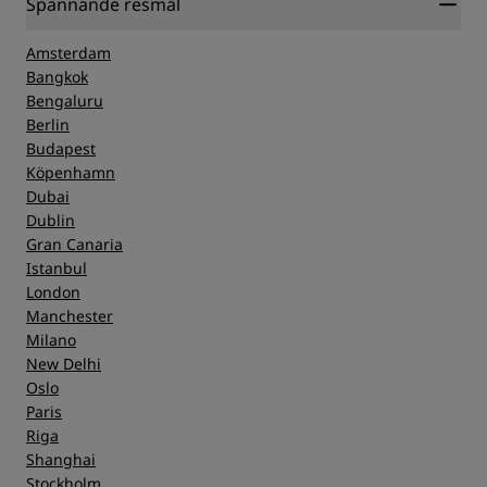
Spännande resmål
Amsterdam
Bangkok
Bengaluru
Berlin
Budapest
Köpenhamn
Dubai
Dublin
Gran Canaria
Istanbul
London
Manchester
Milano
New Delhi
Oslo
Paris
Riga
Shanghai
Stockholm