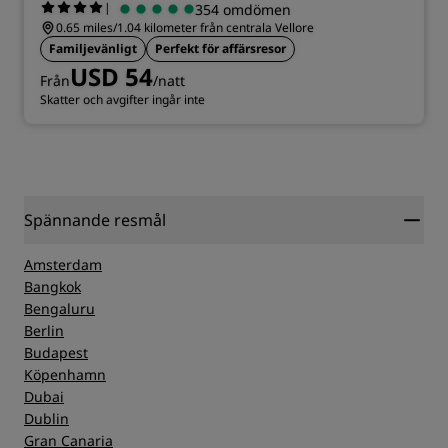
|
354 omdömen
0.65 miles/1.04 kilometer från centrala Vellore
Familjevänligt
Perfekt för affärsresor
USD 54
Från
/natt
Skatter och avgifter ingår inte
Spännande resmål
Amsterdam
Bangkok
Bengaluru
Berlin
Budapest
Köpenhamn
Dubai
Dublin
Gran Canaria