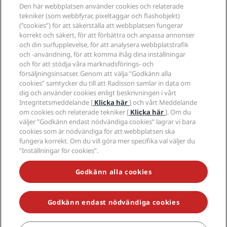
Radisson Hotel Group
Juridiskt
Den här webbplatsen använder cookies och relaterade
Radisson Hotels APP
Media
tekniker (som webbfyrar, pixeltaggar och flashobjekt)
Hotell godkända för sporter
(”cookies”) för att säkerställa att webbplatsen fungerar
Jobberbjudanden RHG
Integritetscenter
Hjälp
Familjevänliga hotell
korrekt och säkert, för att förbättra och anpassa annonser
Jobberbjudanden PPHE
Juridiskt meddelande
Hälsa och säkerhet
och din surfupplevelse, för att analysera webbplatstrafik
Lediga jobb EHL
Radisson Rewards villkor
Meddelanden till konsumenter
och -användning, för att komma ihåg dina inställningar
The Club by RHG
Sociala medier
Webbplatsanvändningsavtal
och för att stödja våra marknadsförings- och
Kontakt
Utvecklingsmöjligheter
försäljningsinsatser. Genom att välja ”Godkänn alla
Digital tillgänglighet
Frågor och svar
Radisson Hotels varumärken
Ansvarsfullt företagande
cookies” samtycker du till att Radisson samlar in data om
Uttalande om modernt slaveri
Sidkarta
dig och använder cookies enligt beskrivningen i vårt
Anskaffning
Integritetsmeddelande [
Klicka här
] och vårt Meddelande
om cookies och relaterade tekniker [
Klicka här
]. Om du
väljer ”Godkänn endast nödvändiga cookies” lagrar vi bara
cookies som är nödvändiga för att webbplatsen ska
fungera korrekt. Om du vill göra mer specifika val väljer du
”Inställningar för cookies”.
MISSA INTE VÅRA MEST POPULÄRA ERBJUDANDEN
Godkänn alla cookies
Godkänn endast nödvändiga cookies
© 2026 Radisson Hotel Group.
Med ensamrätt. RHG Radisson Hotel
Group, Radisson, Radisson RED, Radisson Blu, Radisson Collection,
Radisson Individuals, Park Plaza, Park Inn, Country Inn & Suites, Prize by