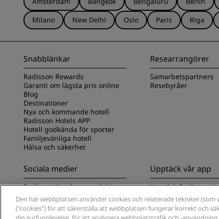
Amsterdam
Bangkok
Bengaluru
Berlin
Milano
New Delhi
Oslo
Paris
Riga
Snabblänkar
Researrangörer
Radisson Rewards
Samarbetspartners
Garanti om lägsta pris online
Resebyråer
Blog
Destinationer
Nya och kommande hotell
Radisson Hotels APP
Hotell godkända för sporter
Familjevänliga hotell
Hälsa och säkerhet
Sociala medier
Upptäck vår app
Radisson Hotels varumärken
Upptäck Radisson Ho
Den här webbplatsen använder cookies och relaterade tekniker (som w
(”cookies”) för att säkerställa att webbplatsen fungerar korrekt och sä
din surfupplevelse, för att analysera webbplatstrafik och -användning,