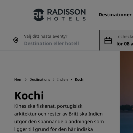
Destinationer
Välj ditt nästa äventyr
Incheck
ing
lör 08 
Våra märken
ug
Radisson Hotels varumärken
Hem
Destinations
Indien
Kochi
Kochi
Kinesiska fiskenät, portugisisk
arkitektur och rester av Brittiska Indien
utgör den spännande blandningen som
ligger till grund för den här indiska