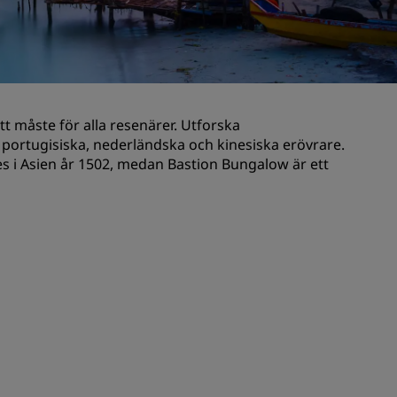
Bröllopslokaler
Hållbara vistelser
Vistelse för idrottslag
Affärsresenär
t måste för alla resenärer. Utforska
Hotell i centrum
portugisiska, nederländska och kinesiska erövrare.
Besök vår blogg
s i Asien år 1502, medan Bastion Bungalow är ett
Radisson Rewards
Upptäck Radisson Rewards
Förmåner
Så här använder du poäng
Så här tjänar du poäng
Bookers and Planners