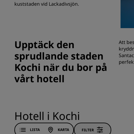
kuststaden vid Lackadivsjön.
Närstående företag i Kina
Upptäck den
Att be
kryddm
sprudlande staden
Santac
perfek
Kochi när du bor på
vårt hotell
Hotell i Kochi
LISTA
KARTA
FILTER