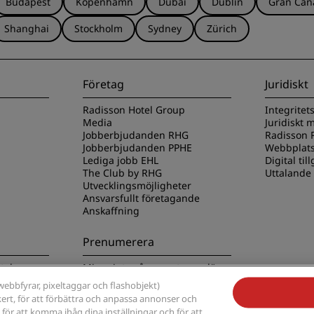
Budapest
Köpenhamn
Dubai
Dublin
Gran Can
Shanghai
Stockholm
Sydney
Zürich
Företag
Juridiskt
Radisson Hotel Group
Integritet
Media
Juridiskt
Jobberbjudanden RHG
Radisson R
Jobberbjudanden PPHE
Webbplats
Lediga jobb EHL
Digital til
The Club by RHG
Uttalande
Utvecklingsmöjligheter
Ansvarsfullt företagande
Anskaffning
Prenumerera
tels-appen
Missa inte våra mest populära
erbjudanden
ebbfyrar, pixeltaggar och flashobjekt)
kert, för att förbättra och anpassa annonser och
 för att komma ihåg dina inställningar och för att