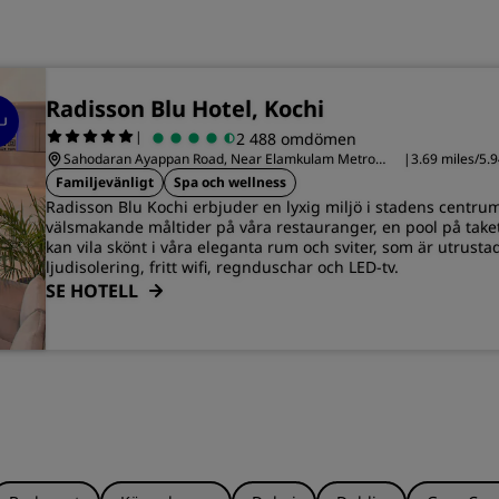
Radisson Blu Hotel, Kochi
|
2 488 omdömen
Sahodaran Ayappan Road, Near Elamkulam Metro
|
3.69 miles/5.9
Station, Kerala
centrala Koch
Familjevänligt
Spa och wellness
Radisson Blu Kochi erbjuder en lyxig miljö i stadens centru
välsmakande måltider på våra restauranger, en pool på taket
kan vila skönt i våra eleganta rum och sviter, som är utrust
ljudisolering, fritt wifi, regnduschar och LED-tv.
SE HOTELL