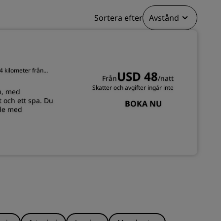
BLI MEDLEM
Sortera efter
Avstånd
4 kilometer från
USD 48
Från
/natt
i
Skatter och avgifter ingår inte
m, med
 och ett spa. Du
BOKA NU
ade med