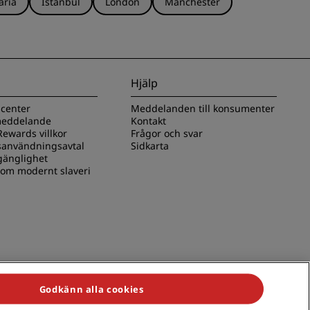
aria
Istanbul
London
Manchester
Hjälp
scenter
Meddelanden till konsumenter
 meddelande
Kontakt
ewards villkor
Frågor och svar
användningsavtal
Sidkarta
lgänglighet
 om modernt slaveri
Godkänn alla cookies