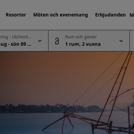
Resorter
Möten och evenemang
Erbjudanden
M
ning - Utcheckn
Rum och gäster
aug - sön 09 a
1 rum, 2 vuxna
Sök efter hotell
Destinationer
Resorter
Servicelägenheter
Flygplatshotell
Nya och kommande hotell
Möten och evenemang
Upptäck Radisson Meeting
Boka en möteslokal