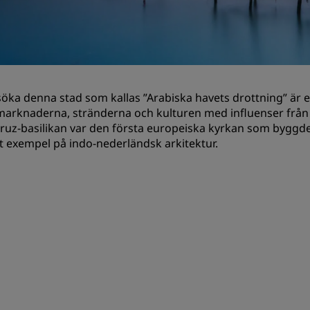
Begär en offert
Evenemangsdestinationer
Branschlösningar
söka denna stad som kallas ”Arabiska havets drottning” är et
Sök flyg
arknaderna, stränderna och kulturen med influenser från 
ruz-basilikan var den första europeiska kyrkan som byggde
Sök flyg
t exempel på indo-nederländsk arkitektur.
Måltider
Sök efter en restaurang
Digitala tjänster
Radisson Hotels app