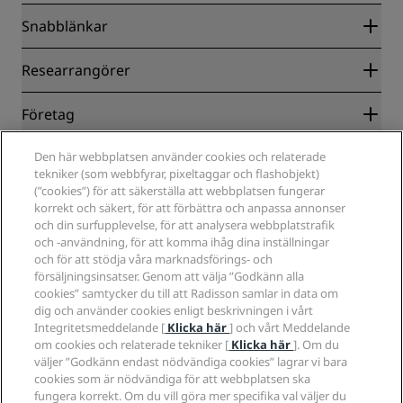
Snabblänkar
Radisson Rewards
Researrangörer
Garanti om lägsta pris online
Blog
Samarbetspartners
Företag
Destinationer
Resebyråer
Nya och kommande hotell
Radisson Hotel Group
Juridiskt
Den här webbplatsen använder cookies och relaterade
Radisson Hotels APP
Media
tekniker (som webbfyrar, pixeltaggar och flashobjekt)
Hotell godkända för sporter
(”cookies”) för att säkerställa att webbplatsen fungerar
Jobberbjudanden RHG
Integritetscenter
Hjälp
Familjevänliga hotell
korrekt och säkert, för att förbättra och anpassa annonser
Jobberbjudanden PPHE
Juridiskt meddelande
Hälsa och säkerhet
och din surfupplevelse, för att analysera webbplatstrafik
Lediga jobb EHL
Radisson Rewards villkor
Meddelanden till konsumenter
och -användning, för att komma ihåg dina inställningar
The Club by RHG
Sociala medier
Webbplatsanvändningsavtal
och för att stödja våra marknadsförings- och
Kontakt
Utvecklingsmöjligheter
försäljningsinsatser. Genom att välja ”Godkänn alla
Digital tillgänglighet
Frågor och svar
Radisson Hotels varumärken
Ansvarsfullt företagande
cookies” samtycker du till att Radisson samlar in data om
Uttalande om modernt slaveri
Sidkarta
dig och använder cookies enligt beskrivningen i vårt
Anskaffning
Integritetsmeddelande [
Klicka här
] och vårt Meddelande
om cookies och relaterade tekniker [
Klicka här
]. Om du
väljer ”Godkänn endast nödvändiga cookies” lagrar vi bara
cookies som är nödvändiga för att webbplatsen ska
fungera korrekt. Om du vill göra mer specifika val väljer du