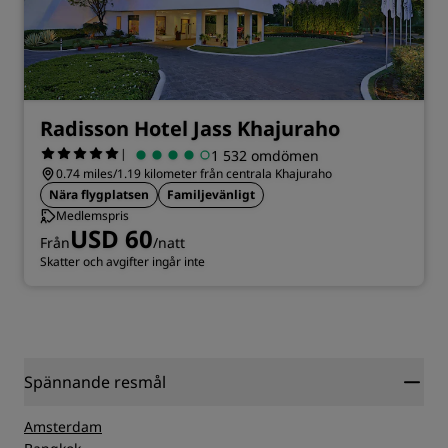
Radisson Hotel Jass Khajuraho
|
1 532 omdömen
0.74 miles/1.19 kilometer från centrala Khajuraho
Nära flygplatsen
Familjevänligt
Medlemspris
USD 60
Från
/natt
Skatter och avgifter ingår inte
Spännande resmål
Amsterdam