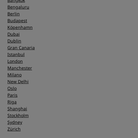
Bangkok
Bengaluru
Berlin
Budapest
Köpenhamn
Dubai
Dublin
Gran Canaria
Istanbul
London
Manchester
Milano
New Delhi
Oslo
Paris
Riga
Shanghai
Stockholm
Sydney
Zürich