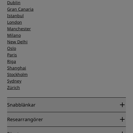
Dublin
Gran Canaria
Istanbul
London
Manchester
Milano
New Delhi
Oslo
Paris
Riga
Shanghai
Stockholm
Sydney
Zürich
Snabblänkar
Radisson Rewards
Researrangörer
Garanti om lägsta pris online
Blog
Samarbetspartners