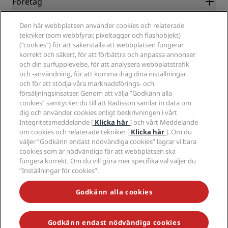
Företag
Destinationer
Resebyråer
Nya och kommande hotell
Radisson Hotel Group
Juridiskt
Den här webbplatsen använder cookies och relaterade
Radisson Hotels APP
Media
tekniker (som webbfyrar, pixeltaggar och flashobjekt)
Hotell godkända för sporter
(”cookies”) för att säkerställa att webbplatsen fungerar
Jobberbjudanden RHG
Integritetscenter
Hjälp
Familjevänliga hotell
korrekt och säkert, för att förbättra och anpassa annonser
Jobberbjudanden PPHE
Juridiskt meddelande
Hälsa och säkerhet
och din surfupplevelse, för att analysera webbplatstrafik
Lediga jobb EHL
Radisson Rewards villkor
Meddelanden till konsumenter
och -användning, för att komma ihåg dina inställningar
The Club by RHG
Sociala medier
Webbplatsanvändningsavtal
och för att stödja våra marknadsförings- och
Kontakt
Utvecklingsmöjligheter
försäljningsinsatser. Genom att välja ”Godkänn alla
Digital tillgänglighet
Frågor och svar
Radisson Hotels varumärken
Ansvarsfullt företagande
cookies” samtycker du till att Radisson samlar in data om
Uttalande om modernt slaveri
Sidkarta
dig och använder cookies enligt beskrivningen i vårt
Anskaffning
Integritetsmeddelande [
Klicka här
] och vårt Meddelande
om cookies och relaterade tekniker [
Klicka här
]. Om du
väljer ”Godkänn endast nödvändiga cookies” lagrar vi bara
cookies som är nödvändiga för att webbplatsen ska
fungera korrekt. Om du vill göra mer specifika val väljer du
”Inställningar för cookies”.
MISSA INTE VÅRA MEST POPULÄRA ERBJUDANDEN
Godkänn alla cookies
Godkänn endast nödvändiga cookies
© 2026 Radisson Hotel Group.
Med ensamrätt. RHG Radisson Hotel