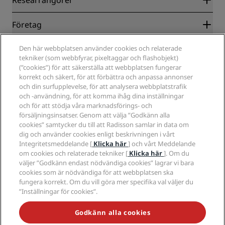
Researrangörer
Garanti om lägsta pris online
Blog
Samarbetspartners
Företag
Destinationer
Resebyråer
Nya och kommande hotell
Radisson Hotel Group
Juridiskt
Den här webbplatsen använder cookies och relaterade
Radisson Hotels APP
Media
tekniker (som webbfyrar, pixeltaggar och flashobjekt)
Hotell godkända för sporter
(”cookies”) för att säkerställa att webbplatsen fungerar
Jobberbjudanden RHG
Integritetscenter
Hjälp
Familjevänliga hotell
korrekt och säkert, för att förbättra och anpassa annonser
Jobberbjudanden PPHE
Juridiskt meddelande
Hälsa och säkerhet
och din surfupplevelse, för att analysera webbplatstrafik
Lediga jobb EHL
Radisson Rewards villkor
Meddelanden till konsumenter
och -användning, för att komma ihåg dina inställningar
The Club by RHG
Sociala medier
Webbplatsanvändningsavtal
och för att stödja våra marknadsförings- och
Kontakt
Utvecklingsmöjligheter
försäljningsinsatser. Genom att välja ”Godkänn alla
Digital tillgänglighet
Frågor och svar
Radisson Hotels varumärken
Ansvarsfullt företagande
cookies” samtycker du till att Radisson samlar in data om
Uttalande om modernt slaveri
Sidkarta
dig och använder cookies enligt beskrivningen i vårt
Anskaffning
Integritetsmeddelande [
Klicka här
] och vårt Meddelande
om cookies och relaterade tekniker [
Klicka här
]. Om du
väljer ”Godkänn endast nödvändiga cookies” lagrar vi bara
cookies som är nödvändiga för att webbplatsen ska
fungera korrekt. Om du vill göra mer specifika val väljer du
”Inställningar för cookies”.
MISSA INTE VÅRA MEST POPULÄRA ERBJUDANDEN
Godkänn alla cookies