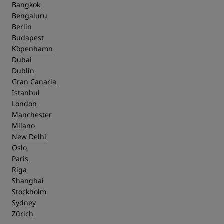
Bangkok
Bengaluru
Berlin
Budapest
Köpenhamn
Dubai
Dublin
Gran Canaria
Istanbul
London
Manchester
Milano
New Delhi
Oslo
Paris
Riga
Shanghai
Stockholm
Sydney
Zürich