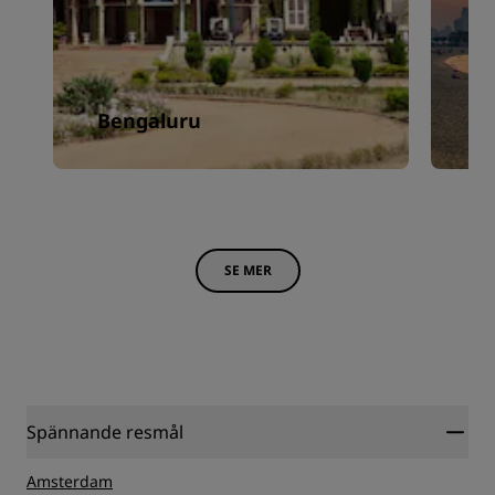
Bengaluru
C
SE MER
Spännande resmål
Amsterdam