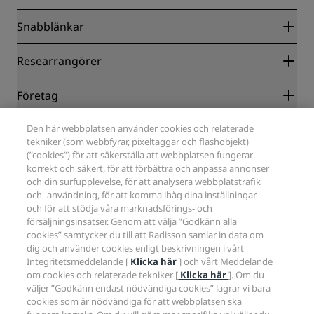
Snabblänkar
Radisson Rewards
Researrangörer
Garanti om lägsta pris online
Blog
Samarbetspartners
Företag
Destinationer
Resebyråer
Nya och kommande hotell
Radisson Hotel Group
Den här webbplatsen använder cookies och relaterade
Juridiskt
Radisson Hotels APP
tekniker (som webbfyrar, pixeltaggar och flashobjekt)
Media
Hotell godkända för sporter
(”cookies”) för att säkerställa att webbplatsen fungerar
Jobberbjudanden RHG
Integritetscenter
Hjälp
Familjevänliga hotell
korrekt och säkert, för att förbättra och anpassa annonser
Jobberbjudanden PPHE
Juridiskt meddelande
Hälsa och säkerhet
och din surfupplevelse, för att analysera webbplatstrafik
Lediga jobb EHL
Radisson Rewards villkor
och -användning, för att komma ihåg dina inställningar
Meddelanden till konsumenter
The Club by RHG
Sociala medier
Webbplatsanvändningsavtal
och för att stödja våra marknadsförings- och
Kontakt
Utvecklingsmöjligheter
försäljningsinsatser. Genom att välja ”Godkänn alla
Digital tillgänglighet
Frågor och svar
Radisson Hotels varumärken
Ansvarsfullt företagande
cookies” samtycker du till att Radisson samlar in data om
Uttalande om modernt slaveri
Sidkarta
dig och använder cookies enligt beskrivningen i vårt
Anskaffning
Integritetsmeddelande [
Klicka här
] och vårt Meddelande
om cookies och relaterade tekniker [
Klicka här
]. Om du
väljer ”Godkänn endast nödvändiga cookies” lagrar vi bara
cookies som är nödvändiga för att webbplatsen ska