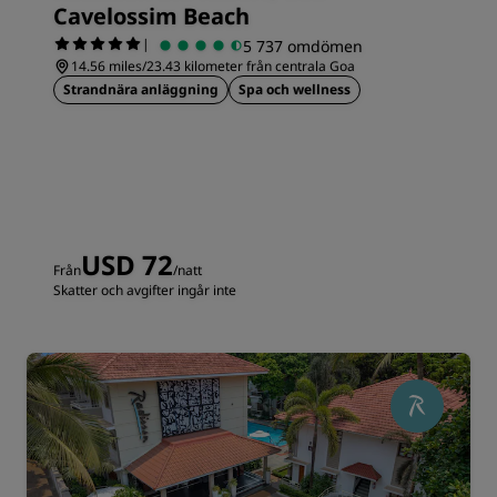
Cavelossim Beach
|
5 737 omdömen
14.56 miles/23.43 kilometer från centrala Goa
Strandnära anläggning
Spa och wellness
USD 72
Från
/natt
Skatter och avgifter ingår inte