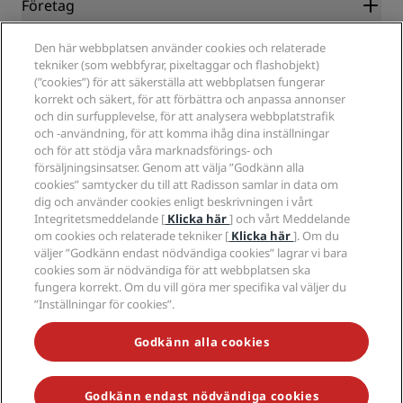
Samarbetspartners
Företag
Destinationer
Resebyråer
Nya och kommande hotell
Radisson Hotel Group
Juridiskt
Den här webbplatsen använder cookies och relaterade
Radisson Hotels APP
Media
tekniker (som webbfyrar, pixeltaggar och flashobjekt)
Hotell godkända för sporter
(”cookies”) för att säkerställa att webbplatsen fungerar
Jobberbjudanden RHG
Integritetscenter
Hjälp
Familjevänliga hotell
korrekt och säkert, för att förbättra och anpassa annonser
Jobberbjudanden PPHE
Juridiskt meddelande
Hälsa och säkerhet
och din surfupplevelse, för att analysera webbplatstrafik
Lediga jobb EHL
Radisson Rewards villkor
Meddelanden till konsumenter
och -användning, för att komma ihåg dina inställningar
The Club by RHG
Sociala medier
Webbplatsanvändningsavtal
och för att stödja våra marknadsförings- och
Kontakt
Utvecklingsmöjligheter
försäljningsinsatser. Genom att välja ”Godkänn alla
Digital tillgänglighet
Frågor och svar
Radisson Hotels varumärken
Ansvarsfullt företagande
cookies” samtycker du till att Radisson samlar in data om
Uttalande om modernt slaveri
Sidkarta
dig och använder cookies enligt beskrivningen i vårt
Anskaffning
Integritetsmeddelande [
Klicka här
] och vårt Meddelande
om cookies och relaterade tekniker [
Klicka här
]. Om du
väljer ”Godkänn endast nödvändiga cookies” lagrar vi bara
cookies som är nödvändiga för att webbplatsen ska
fungera korrekt. Om du vill göra mer specifika val väljer du
”Inställningar för cookies”.
MISSA INTE VÅRA MEST POPULÄRA ERBJUDANDEN
Godkänn alla cookies
Godkänn endast nödvändiga cookies