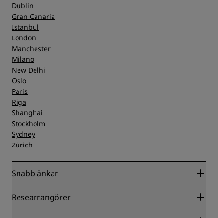
Dublin
Gran Canaria
Istanbul
London
Manchester
Milano
New Delhi
Oslo
Paris
Riga
Shanghai
Stockholm
Sydney
Zürich
Snabblänkar
Radisson Rewards
Researrangörer
Garanti om lägsta pris online
Blog