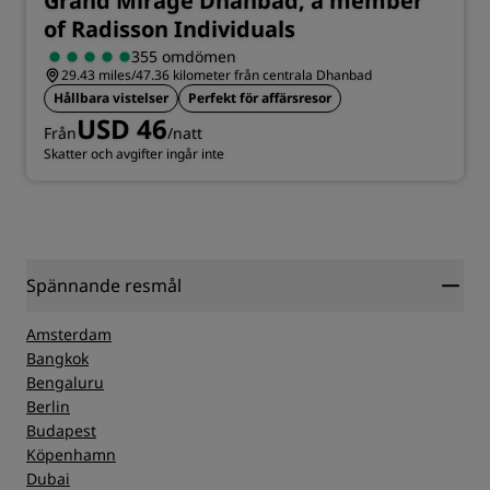
Grand Mirage Dhanbad, a member
of Radisson Individuals
355 omdömen
29.43 miles/47.36 kilometer från centrala Dhanbad
Hållbara vistelser
Perfekt för affärsresor
USD 46
Från
/natt
Skatter och avgifter ingår inte
Spännande resmål
Amsterdam
Bangkok
Bengaluru
Berlin
Budapest
Köpenhamn
Dubai