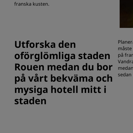
franska kusten.
Närstående företag i Kina
Utforska den
Planer
måste 
oförglömliga staden
på fra
Vandra
Rouen medan du bor
medan 
sedan 
på vårt bekväma och
mysiga hotell mitt i
staden