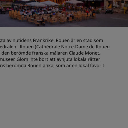
Bröllopslokaler
Hållbara vistelser
Vistelse för idrottslag
Affärsresenär
ästa av nutidens Frankrike. Rouen är en stad som
Hotell i centrum
tedralen i Rouen (Cathédrale Notre-Dame de Rouen
Besök vår blogg
k av den berömde franska målaren Claude Monet.
seer. Glöm inte bort att avnjuta lokala rätter
ens berömda Rouen-anka, som är en lokal favorit
Radisson Rewards
Upptäck Radisson Rewards
Förmåner
Så här använder du poäng
Så här tjänar du poäng
Bookers and Planners