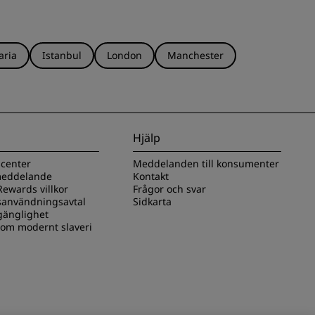
aria
Istanbul
London
Manchester
Hjälp
scenter
Meddelanden till konsumenter
 meddelande
Kontakt
ewards villkor
Frågor och svar
användningsavtal
Sidkarta
lgänglighet
 om modernt slaveri