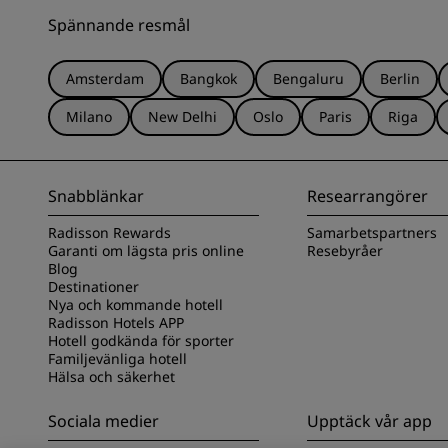
Spännande resmål
Amsterdam
Bangkok
Bengaluru
Berlin
Milano
New Delhi
Oslo
Paris
Riga
Snabblänkar
Researrangörer
Radisson Rewards
Samarbetspartners
Garanti om lägsta pris online
Resebyråer
Blog
Destinationer
Nya och kommande hotell
Radisson Hotels APP
Hotell godkända för sporter
Familjevänliga hotell
Hälsa och säkerhet
Sociala medier
Upptäck vår app