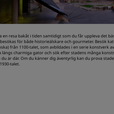
Begär en offert
Evenemangsdestinationer
Branschlösningar
a en resa bakåt i tiden samtidigt som du får uppleva det b
Sök flyg
besökas för både historieälskare och gourmeter. Besök ka
nska) från 1100-talet, som avbildades i en serie konstver
Sök flyg
 längs charmiga gator och sök efter stadens många konstmu
du är där. Om du känner dig äventyrlig kan du prova stad
Måltider
1930-talet.
Sök efter en restaurang
Digitala tjänster
Radisson Hotels app