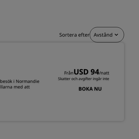
BLI MEDLEM
Sortera efter
Avstånd
USD 94
Från
/natt
Skatter och avgifter ingår inte
t besök i Normandie
llarna med att
BOKA NU