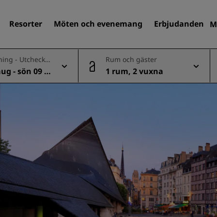
Resorter
Möten och evenemang
Erbjudanden
M
ning - Utcheckn
Rum och gäster
aug - sön 09 a
1 rum, 2 vuxna
Sök efter hotell
Destinationer
Resorter
Servicelägenheter
Flygplatshotell
Nya och kommande hotell
Möten och evenemang
Upptäck Radisson Meeting
Boka en möteslokal