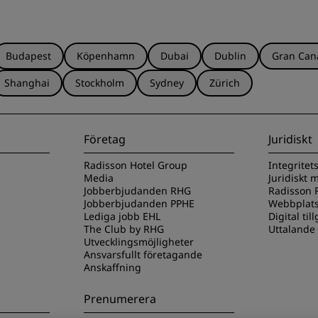
Budapest
Köpenhamn
Dubai
Dublin
Gran Can
Shanghai
Stockholm
Sydney
Zürich
Företag
Juridiskt
Radisson Hotel Group
Integritet
Media
Juridiskt
Jobberbjudanden RHG
Radisson R
Jobberbjudanden PPHE
Webbplats
Lediga jobb EHL
Digital til
The Club by RHG
Uttalande
Utvecklingsmöjligheter
Ansvarsfullt företagande
Anskaffning
Prenumerera