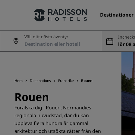
Destinationer
Välj ditt nästa äventyr
Incheck
ing
lör 08 
Våra märken
ug
Radisson Hotels varumärken
Hem
Destinations
Frankrike
Rouen
Rouen
Förälska dig i Rouen, Normandies
regionala huvudstad, där du kan
uppleva flera hundra år gammal
arkitektur och utsökta rätter från den