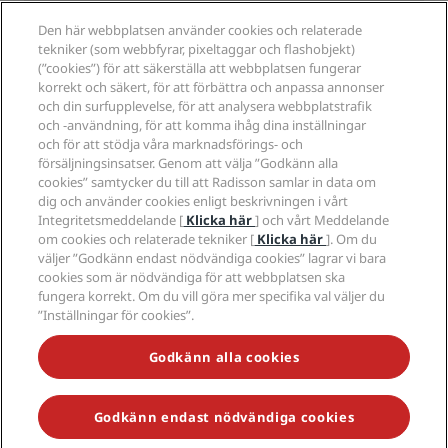
Resebyråer
Nya och kommande hotell
Radisson Hotel Group
Juridiskt
Den här webbplatsen använder cookies och relaterade
Radisson Hotels APP
Media
tekniker (som webbfyrar, pixeltaggar och flashobjekt)
Hotell godkända för sporter
(”cookies”) för att säkerställa att webbplatsen fungerar
Jobberbjudanden RHG
Integritetscenter
Hjälp
Familjevänliga hotell
korrekt och säkert, för att förbättra och anpassa annonser
Jobberbjudanden PPHE
Juridiskt meddelande
Hälsa och säkerhet
och din surfupplevelse, för att analysera webbplatstrafik
Lediga jobb EHL
Radisson Rewards villkor
Meddelanden till konsumenter
och -användning, för att komma ihåg dina inställningar
The Club by RHG
Sociala medier
Webbplatsanvändningsavtal
och för att stödja våra marknadsförings- och
Kontakt
Utvecklingsmöjligheter
försäljningsinsatser. Genom att välja ”Godkänn alla
Digital tillgänglighet
Frågor och svar
Radisson Hotels varumärken
Ansvarsfullt företagande
cookies” samtycker du till att Radisson samlar in data om
Uttalande om modernt slaveri
Sidkarta
dig och använder cookies enligt beskrivningen i vårt
Anskaffning
Integritetsmeddelande [
Klicka här
] och vårt Meddelande
om cookies och relaterade tekniker [
Klicka här
]. Om du
väljer ”Godkänn endast nödvändiga cookies” lagrar vi bara
cookies som är nödvändiga för att webbplatsen ska
fungera korrekt. Om du vill göra mer specifika val väljer du
”Inställningar för cookies”.
MISSA INTE VÅRA MEST POPULÄRA ERBJUDANDEN
Godkänn alla cookies
Godkänn endast nödvändiga cookies
© 2026 Radisson Hotel Group.
Med ensamrätt. RHG Radisson Hotel
Group, Radisson, Radisson RED, Radisson Blu, Radisson Collection,