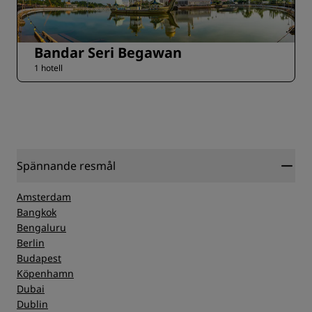
Bandar Seri Begawan
1 hotell
Spännande resmål
Amsterdam
Bangkok
Bengaluru
Berlin
Budapest
Köpenhamn
Dubai
Dublin