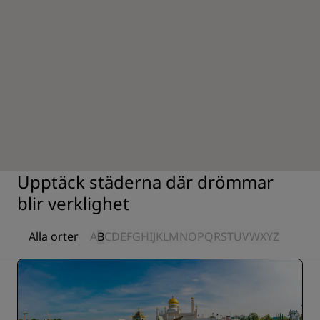
Upptäck städerna där drömmar
blir verklighet
Alla orter
A
B
C
D
E
F
G
H
I
J
K
L
M
N
O
P
Q
R
S
T
U
V
W
X
Y
Z