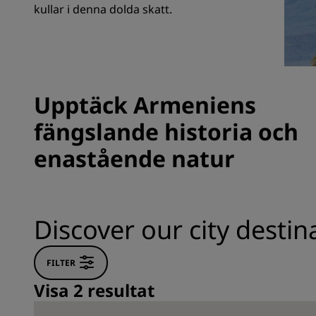
kullar i denna dolda skatt.
Närstående företag i Kina
Upptäck Armeniens
fängslande historia och
enastående natur
Discover our city desti
FILTER
Visa 2 resultat