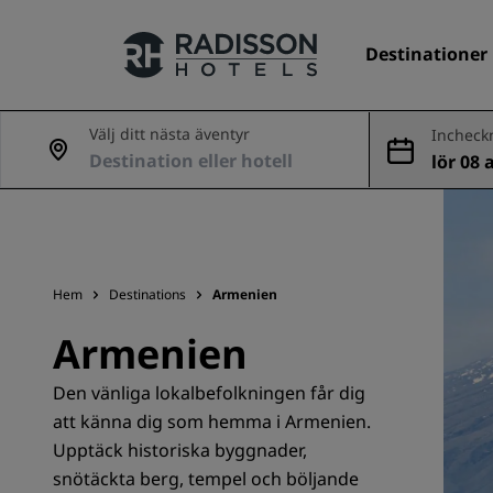
Destinationer
Välj ditt nästa äventyr
Incheck
ing
lör 08 
Våra märken
ug
Radisson Hotels varumärken
Hem
Destinations
Armenien
Armenien
Den vänliga lokalbefolkningen får dig
att känna dig som hemma i Armenien.
Upptäck historiska byggnader,
snötäckta berg, tempel och böljande