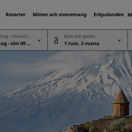
Resorter
Möten och evenemang
Erbjudanden
M
ning - Utcheckn
Rum och gäster
aug - sön 09 a
1 rum, 2 vuxna
Sök efter hotell
Destinationer
Resorter
Servicelägenheter
Flygplatshotell
Nya och kommande hotell
Möten och evenemang
Upptäck Radisson Meeting
Boka en möteslokal