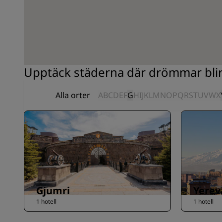
Upptäck städerna där drömmar blir
Alla orter
A
B
C
D
E
F
G
H
I
J
K
L
M
N
O
P
Q
R
S
T
U
V
W
X
Gjumri
Yerev
1 hotell
1 hotell