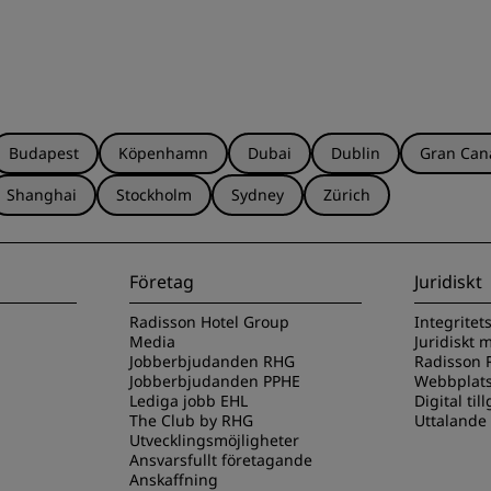
Budapest
Köpenhamn
Dubai
Dublin
Gran Can
Shanghai
Stockholm
Sydney
Zürich
Företag
Juridiskt
Radisson Hotel Group
Integritet
Media
Juridiskt
Jobberbjudanden RHG
Radisson R
Jobberbjudanden PPHE
Webbplats
Lediga jobb EHL
Digital til
The Club by RHG
Uttalande
Utvecklingsmöjligheter
Ansvarsfullt företagande
Anskaffning