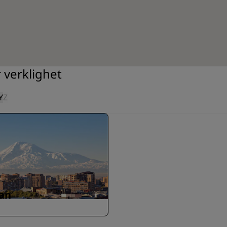
 verklighet
Y
Z
an