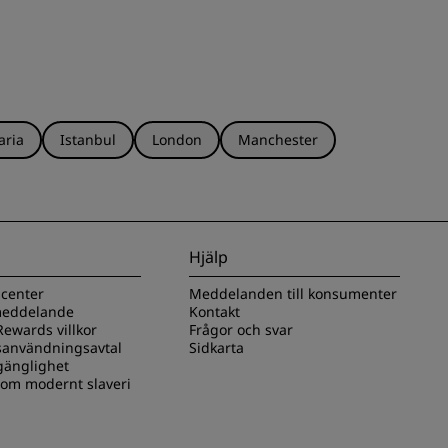
aria
Istanbul
London
Manchester
Hjälp
scenter
Meddelanden till konsumenter
 meddelande
Kontakt
ewards villkor
Frågor och svar
användningsavtal
Sidkarta
lgänglighet
 om modernt slaveri