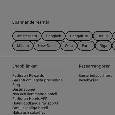
Spännande resmål
Amsterdam
Bangkok
Bengaluru
Berlin
Milano
New Delhi
Oslo
Paris
Riga
Snabblänkar
Researrangörer
Radisson Rewards
Samarbetspartners
Garanti om lägsta pris online
Resebyråer
Blog
Destinationer
Nya och kommande hotell
Radisson Hotels APP
Hotell godkända för sporter
Familjevänliga hotell
Hälsa och säkerhet