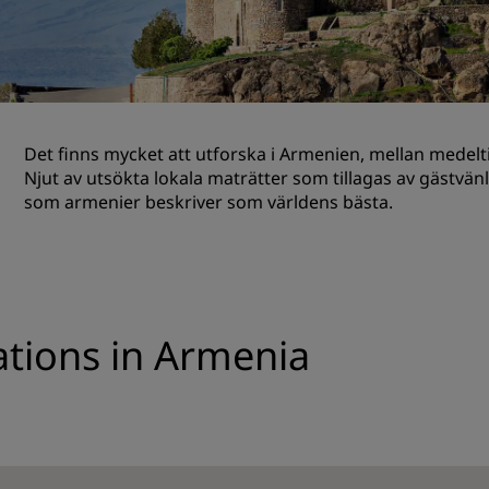
Begär en offert
Evenemangsdestinationer
Branschlösningar
Det finns mycket att utforska i Armenien, mellan medelti
Sök flyg
Njut av utsökta lokala maträtter som tillagas av gästvän
som armenier beskriver som världens bästa.
Sök flyg
Måltider
Sök efter en restaurang
nations in Armenia
Digitala tjänster
Radisson Hotels app