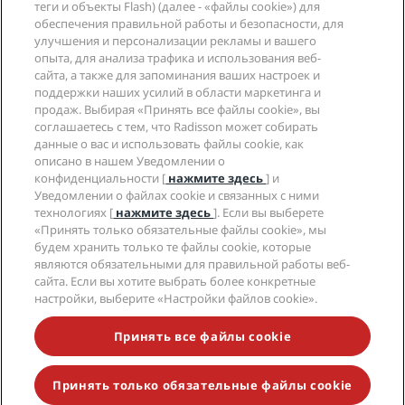
теги и объекты Flash) (далее - «файлы cookie») для
приоритет
обеспечения правильной работы и безопасности, для
улучшения и персонализации рекламы и вашего
Поддерживаем чистоту и
опыта, для анализа трафика и использования веб-
сайта, а также для запоминания ваших настроек и
безопасность с помощью протоколов
поддержки наших усилий в области маркетинга и
охраны здоровья и безопасности.
продаж. Выбирая «Принять все файлы cookie», вы
соглашаетесь с тем, что Radisson может собирать
данные о вас и использовать файлы cookie, как
описано в нашем Уведомлении о
УЗНАТЬ БОЛЬШЕ
конфиденциальности [
нажмите здесь
] и
Уведомлении о файлах cookie и связанных с ними
технологиях [
нажмите здесь
]. Если вы выберете
«Принять только обязательные файлы cookie», мы
будем хранить только те файлы cookie, которые
являются обязательными для правильной работы веб-
сайта. Если вы хотите выбрать более конкретные
настройки, выберите «Настройки файлов cookie».
Принять все файлы cookie
Популярные направления
Принять только обязательные файлы cookie
Быстрые ссылки