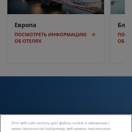
Европа
Бли
ПОСМОТРЕТЬ ИНФОРМАЦИЮ
ПОСМ
ОБ ОТЕЛЯХ
ОБ О
Ваша безопасность -
Этот веб-сайт использует файлы cookie и связанные с
ними технологии (например, веб-маяки, пиксельные