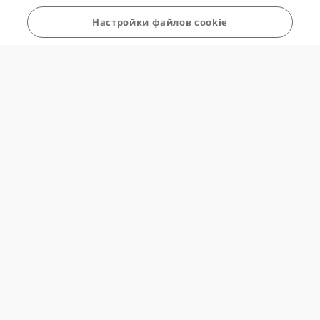
Настройки файлов cookie
Туристические компании
Компания
Юридическая информация
Помощь
Социальные сети
Бренды Radisson Hotels
tiktok
instagram
youtube
facebook
whatsapp
pinterest
threads
twitter
linkedin
НЕ ПРОПУСТИТЕ НАШИ ПРЕДЛОЖЕНИЯ,