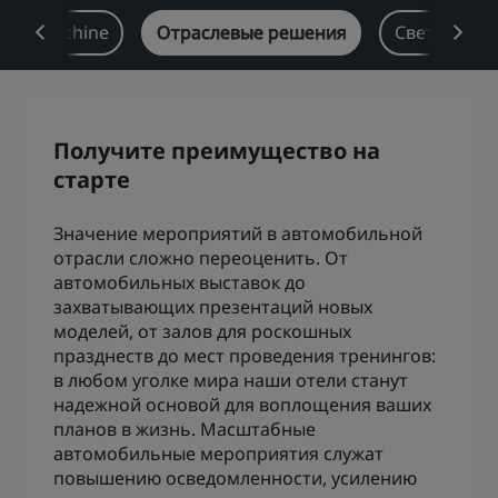
eam Machine
Отраслевые решения
Светские м
Park Plaza
Park Inn by Radisson
Отели в центре города
Посетите наш блог
Получите преимущество на
Prize by Radisson
Country Inn & Suites
старте
Значение мероприятий в автомобильной
Аффилированные бренды в Китае
отрасли сложно переоценить. От
J.
Jin Jiang
автомобильных выставок до
захватывающих презентаций новых
моделей, от залов для роскошных
празднеств до мест проведения тренингов:
Kunlun
Golden Tulip
в любом уголке мира наши отели станут
надежной основой для воплощения ваших
планов в жизнь. Масштабные
автомобильные мероприятия служат
повышению осведомленности, усилению