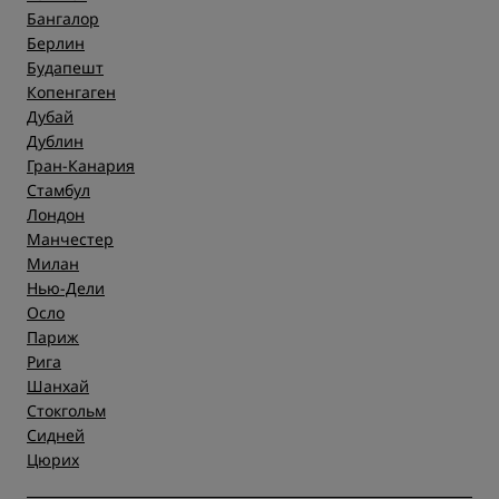
Бангалор
Берлин
Будапешт
Копенгаген
Дубай
Дублин
Гран-Канария
Стамбул
Лондон
Манчестер
Милан
Нью-Дели
Осло
Париж
Рига
Шанхай
Стокгольм
Сидней
Цюрих