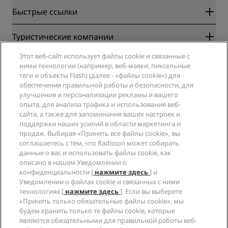
Быстрые ссылки
Radisson Rewards
Туристические компании
Гарантия лучшей цены онлайн
Этот веб-сайт использует файлы cookie и связанные с
Blog
Партнеры
Компания
ними технологии (например, веб-маяки, пиксельные
Направления
Турагенты
теги и объекты Flash) (далее - «файлы cookie») для
Новые и будущие отели
Radisson Hotel Group
обеспечения правильной работы и безопасности, для
Юридическая информация
Приложение Radisson Hotels
улучшения и персонализации рекламы и вашего
СМИ
Отели со статусом Sports Approved
опыта, для анализа трафика и использования веб-
Вакансии в RHG
Центр конфиденциальности
Помощь
Отели для семейного отдыха
сайта, а также для запоминания ваших настроек и
Вакансии в PPHE
Правовая оговорка
Охрана здоровья и безопасность
поддержки наших усилий в области маркетинга и
Вакансии в EHL
Условия и положения программы Radisson Rewards
продаж. Выбирая «Принять все файлы cookie», вы
Уведомления для клиентов
The Club by RHG
Социальные сети
Соглашение о пользовании сайтом
соглашаетесь с тем, что Radisson может собирать
Контактная информация
Возможности развития
данные о вас и использовать файлы cookie, как
Цифровая доступность
Часто задаваемые вопросы
Бренды Radisson Hotels
Социально ответственный бизнес
описано в нашем Уведомлении о
Заявление о современном рабстве
Карта сайта
конфиденциальности [
нажмите здесь
] и
Закупки
Уведомлении о файлах cookie и связанных с ними
технологиях [
нажмите здесь
]. Если вы выберете
«Принять только обязательные файлы cookie», мы
будем хранить только те файлы cookie, которые
являются обязательными для правильной работы веб-