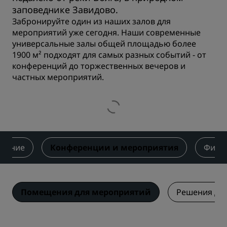
заповеднике Завидово.
Забронируйте один из наших залов для
мероприятий уже сегодня. Наши современные
универсальные залы общей площадью более
1900 м² подходят для самых разных событий - от
конференций до торжественных вечеров и
частных мероприятий.
итание
Конференции и мероприятия
Фитне
Помещения для мероприятий
Решения дл