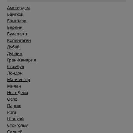
Амстердам
Бангкок
Бангалор
Берлин
Будапешт
Копенгаген
Дубай
Дублин
Гран-Канария
Стамбул
Лондон
Манчестер
Милан
Нью-Дели
Осло
Париж
Рига
Шанхай
Стокгольм
Сидней