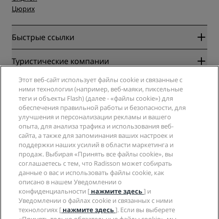
Цюрих
Быстрые ссылки
Radisson Rewards
Туристические компании
Гарантия лучшей цены онлайн
Этот веб-сайт использует файлы cookie и связанные с
Blog
Партнеры
Компания
ними технологии (например, веб-маяки, пиксельные
Направления
Турагенты
теги и объекты Flash) (далее - «файлы cookie») для
Новые и будущие отели
Radisson Hotel Group
обеспечения правильной работы и безопасности, для
Юридическая информация
Приложение Radisson Hotels
улучшения и персонализации рекламы и вашего
СМИ
Отели со статусом Sports Approved
опыта, для анализа трафика и использования веб-
Вакансии в RHG
Центр конфиденциальности
Помощь
Отели для семейного отдыха
сайта, а также для запоминания ваших настроек и
Вакансии в PPHE
Правовая оговорка
Охрана здоровья и безопасность
поддержки наших усилий в области маркетинга и
Вакансии в EHL
Условия и положения программы Radisson Rewards
продаж. Выбирая «Принять все файлы cookie», вы
Уведомления для клиентов
The Club by RHG
Социальные сети
Соглашение о пользовании сайтом
соглашаетесь с тем, что Radisson может собирать
Контактная информация
Возможности развития
данные о вас и использовать файлы cookie, как
Цифровая доступность
Часто задаваемые вопросы
Бренды Radisson Hotels
Социально ответственный бизнес
описано в нашем Уведомлении о
Заявление о современном рабстве
Карта сайта
конфиденциальности [
нажмите здесь
] и
Закупки
Уведомлении о файлах cookie и связанных с ними
технологиях [
нажмите здесь
]. Если вы выберете