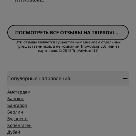
Расположение
Номера
Чистота
ПОСМОТРЕТЬ ВСЕ ОТЗЫВЫ НА TRIPADVISO
Цена/качество
R
Эти отзывы являются субъективным мнением отдельных
путешественников, а не компании TripAdvisor LLC или ее
Обслуживание
партнеров.
© 2014 TripAdvisor LLC
Качество сна
Расположение
Популярные направления
Чистота
Амстердам
Бангкок
Бангалор
Обслуживание
Берлин
Будапешт
Копенгаген
Дубай