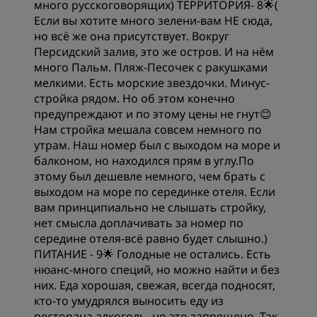
много русскоговорящих) ТЕРРИТОРИЯ- 8🌟(
Если вы хотите много зелени-вам НЕ сюда,
но всё же она присутствует. Вокруг
Персидский залив, это же остров. И на нём
много Пальм. Пляж-Песочек с ракушками
мелкими. Есть морские звездочки. Минус-
стройка рядом. Но об этом конечно
предупреждают и по этому цены не гнут😊
Нам стройка мешала совсем немного по
утрам. Наш номер был с выходом на море и
балконом, но находился прям в углу.По
этому был дешевле немного, чем брать с
выходом на море по серединке отеля. Если
вам принципиально не слышать стройку,
нет смысла доплачивать за номер по
середине отеля-всё равно будет слышно.)
ПИТАНИЕ - 9🌟 Голодные не остались. Есть
нюанс-много специй, но можно найти и без
них. Еда хорошая, свежая, всегда подносят,
кто-то умудрялся выносить еду из
ресторана,алкоголь, но это запрещено. Так