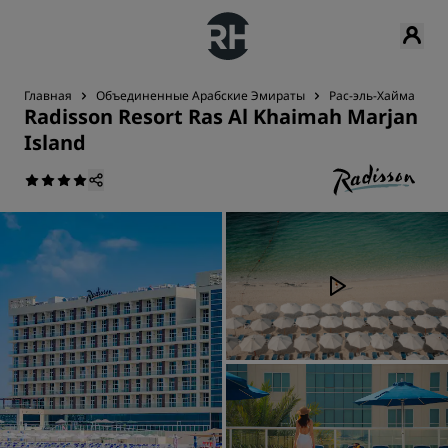
Главная
Объединенные Арабские Эмираты
Рас-эль-Хайма
R
Radisson Resort Ras Al Khaimah Marjan
Island