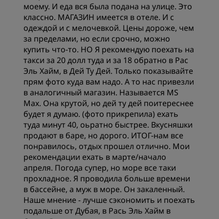
моему. И еда вся была подана на улице. Это
классно. МАГАЗИН имеется в отеле. И с
одеждой и с мелочевкой. Цены дороже, чем
за пределами, но если срочно, можно
купить что-то. НО Я рекомендую поехать на
такси за 20 долл туда и за 18 обратно в Рас
Эль Хайм, в Дей Ту Дей. Только показывайте
прям фото куда вам надо. А то нас привезли
в аналогичный магазин. Называется MS
Max. Она крутой, но дей ту дей поитереснее
будет я думаю. (фото прикрепила) ехать
туда минут 40, оьратно быстрее. Вкусняшки
продают в баре, но дорого. ИТОГ-нам все
понравилось, отдых прошел отлично. Мои
рекомендации ехать в марте/начало
апреля. Погода супер, но море все таки
прохладное. Я проводила больше времени
в бассейне, а муж в море. Он закаленный.
Наше мнение - лучше сэкономить и поехать
подальше от Дубая, в Рась Эль Хайм в