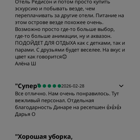
Отель Редисон и потом просто купить
эскурсию и побывать везде, чем
переплачивать за другие отели. Питание на
этом острове везде похожее очень.
Возможно просто где-то больше выбор,
где-то больше анимации, ну и аквазон.
ПОДОЙДЕТ ДЛЯ ОТДЫХА как с детками, так и
парами. С друзьями будет веселее. На вкус и
цвет как говорится😊
Алёна Ш
Номера
"
Супер
"
2026-02-28
Все отлично. Нам очень понравилось. Тут
Цена/качество
вежливый персонал. Отдельная
благодарность Динаре на ресепшен 👍👍👍
Дарья О
Качество сна
"
Хорошая уборка,
Расположение