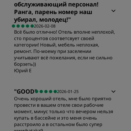
обслуживающий персонал!
Ранга, парень номер наш
Чистота
убирал, молодец!
"
2026-02-08
Всё было отлично! Отель вполне неплохой,
Обслуживание
сто процентов соответсвует своей
категории! Новый, мебель неплохая,
ремонт. По-моему при заселении
учитывают всё пожелания, если не сильно
борзеть))
Юрий Е
Номера
"
GOOD
"
2026-01-25
Очень хороший отель, мне было приятно
Цена/качество
провести в вашем отеле свои рабочие
момент, минус только что вечером нельзя
купать в бассейне и это меня очень
Качество сна
расстроило а в остальном было супер
wwwbatakz9