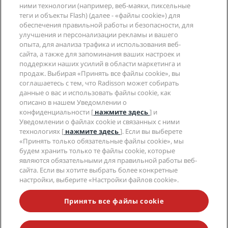
Компания
ними технологии (например, веб-маяки, пиксельные
Направления
Турагенты
теги и объекты Flash) (далее - «файлы cookie») для
Новые и будущие отели
Radisson Hotel Group
обеспечения правильной работы и безопасности, для
Юридическая информация
Приложение Radisson Hotels
улучшения и персонализации рекламы и вашего
СМИ
Отели со статусом Sports Approved
опыта, для анализа трафика и использования веб-
Вакансии в RHG
Центр конфиденциальности
Помощь
Отели для семейного отдыха
сайта, а также для запоминания ваших настроек и
Вакансии в PPHE
Правовая оговорка
поддержки наших усилий в области маркетинга и
Охрана здоровья и безопасность
Вакансии в EHL
Условия и положения программы Radisson Rewards
продаж. Выбирая «Принять все файлы cookie», вы
Уведомления для клиентов
The Club by RHG
Социальные сети
Соглашение о пользовании сайтом
соглашаетесь с тем, что Radisson может собирать
Контактная информация
Возможности развития
данные о вас и использовать файлы cookie, как
Цифровая доступность
Часто задаваемые вопросы
Бренды Radisson Hotels
описано в нашем Уведомлении о
Социально ответственный бизнес
Заявление о современном рабстве
Карта сайта
конфиденциальности [
нажмите здесь
] и
Закупки
Уведомлении о файлах cookie и связанных с ними
технологиях [
нажмите здесь
]. Если вы выберете
«Принять только обязательные файлы cookie», мы
будем хранить только те файлы cookie, которые
являются обязательными для правильной работы веб-
сайта. Если вы хотите выбрать более конкретные
настройки, выберите «Настройки файлов cookie».
НЕ ПРОПУСТИТЕ НАШИ ПРЕДЛОЖЕНИЯ,
ПОЛЬЗУЮЩИЕСЯ НАИБОЛЬШЕЙ ПОПУЛЯРНОСТЬЮ
Принять все файлы cookie