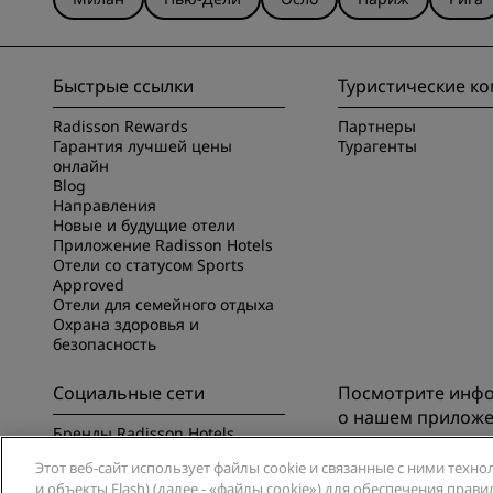
Быстрые ссылки
Туристические к
Radisson Rewards
Партнеры
Гарантия лучшей цены
Турагенты
онлайн
Blog
Направления
Новые и будущие отели
Приложение Radisson Hotels
Отели со статусом Sports
Approved
Отели для семейного отдыха
Охрана здоровья и
безопасность
Социальные сети
Посмотрите инф
о нашем прилож
Бренды Radisson Hotels
Познакомьтесь с п
Этот веб-сайт использует файлы cookie и связанные с ними техно
Radisson Hotels
и объекты Flash) (далее - «файлы cookie») для обеспечения пра