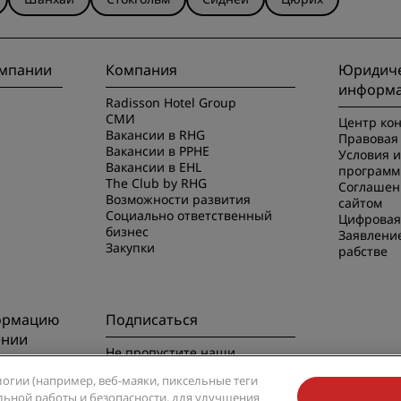
омпании
Компания
Юридиче
информ
Radisson Hotel Group
СМИ
Центр ко
Вакансии в RHG
Правовая 
Вакансии в PPHE
Условия 
Вакансии в EHL
программ
The Club by RHG
Соглашен
Возможности развития
сайтом
Социально ответственный
Цифровая
бизнес
Заявлени
Закупки
рабстве
ормацию
Подписаться
ении
Не пропустите наши
предложения, пользующиеся
риложением
логии (например, веб-маяки, пиксельные теги
наибольшей популярностью
вильной работы и безопасности, для улучшения