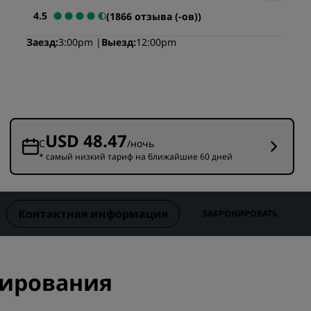
Отели для семейного отдыха
ие для
4.5
(1866 отзыва (-ов))
Rad Pets
Заезд
3:00pm
Выезд
12:00pm
Помещения для свадеб
Пребывания в экологичных
ения
отелях
Размещение спортивных
команд
USD 48.47
Деловой путешественник
С
/ночь
* самый низкий тариф на ближайшие 60 дней
Отели в центре города
Посетите наш блог
Контактная информация
ЗАБРОНИРОВАТЬ
Radisson Rewards
Откройте для себя Radisson
Rewards
онирования
Привилегии
Как использовать баллы