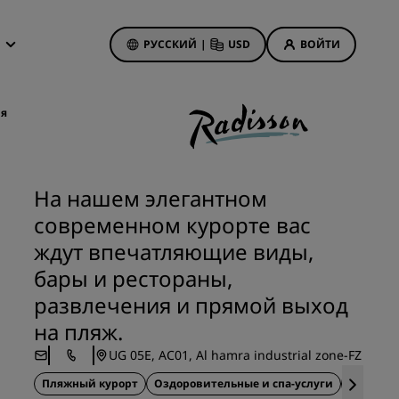
РУССКИЙ
|
USD
ВОЙТИ
дложения
isson Rewards
ия
 бронирования
Акции отелей
Посмотрите наши
На нашем элегантном
предложения
современном курорте вас
Выигрыш с первого раза
анием
ждут впечатляющие виды,
Тариф «Предложения дня»
бары и рестораны,
Бронируйте заранее
развлечения и прямой выход
Ознакомьтесь с нашими
пакетами услуг
на пляж.
иятия
UG 05E, AC01, Al hamra industrial zone-FZ
on
Идеи для путешествий
Пляжный курорт
Оздоровительные и спа-услуги
Все вкл