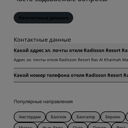
Контактные данные
Контактные данные
Какой адрес эл. почты отеля Radisson Resort Ra
Адрес эл. почты отеля Radisson Resort Ras Al Khaimah Ma
Какой номер телефона отеля Radisson Resort Ra
Номер телефона в отеле Radisson Resort Ras Al Khaimah M
Популярные направления
Амстердам
Бангкок
Бангалор
Берлин
Милан
Нью-Дели
Осло
Париж
Рига