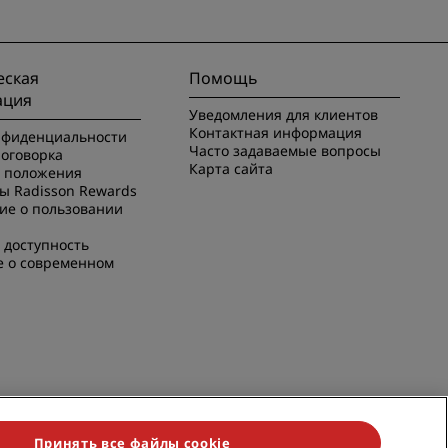
ская
Помощь
ация
Уведомления для клиентов
Контактная информация
нфиденциальности
Часто задаваемые вопросы
оговорка
Карта сайта
и положения
ы Radisson Rewards
ие о пользовании
 доступность
е о современном
Принять все файлы cookie