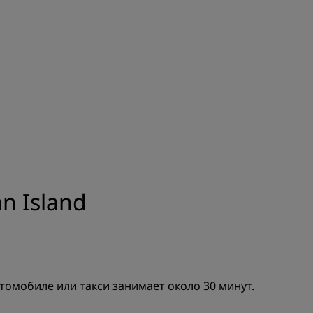
els
Как заработать баллы
Bookers and Planners
ЗАРЕГИСТРИРОВАТЬСЯ
n Island
томобиле или такси занимает около 30 минут.