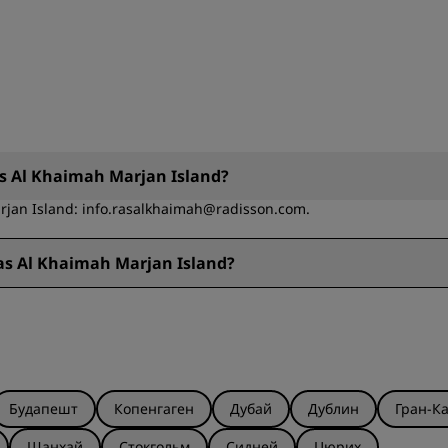
s Al Khaimah Marjan Island?
rjan Island: info.rasalkhaimah@radisson.com.
s Al Khaimah Marjan Island?
arjan Island: +971 7 204 9000.
Будапешт
Копенгаген
Дубай
Дублин
Гран-К
Шанхай
Стокгольм
Сидней
Цюрих