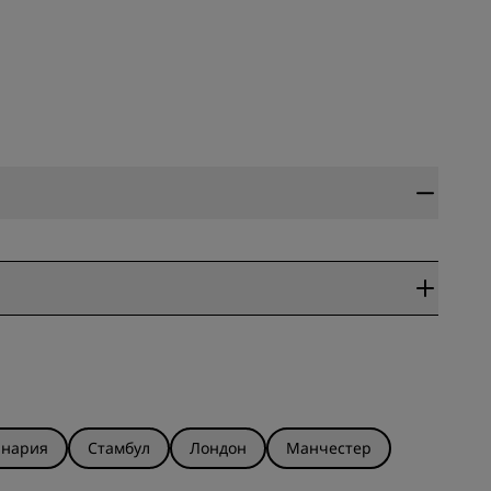
анария
Стамбул
Лондон
Манчестер