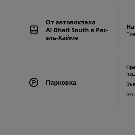
От автовокзала
На
Al Dhait South в Рас-
Пое
эль-Хайме
Пре
пеш
Парковка
Въе
Вхо