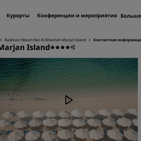
Курорты
Конференции и мероприятия
Больше
Пре
Rad
Radisson Resort Ras Al Khaimah Marjan Island
Контактная информац
Marjan Island
Мои
Поиск отеля
Направления
Курорты
Апартаменты с обслужив
Отели при аэропорте
Новые и будущие отели
Конференции и меропр
Откройте для себя Radiss
Meetings