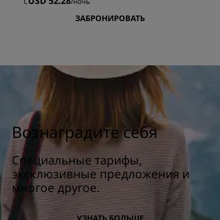
USD 52.28
С
/
ночь
ЗАБРОНИРОВАТЬ
Вознаградите себя
Специальные тарифы,
эксклюзивные предложения и
многое другое.
УЗНАТЬ БОЛЬШЕ