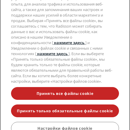
Отели со статусом Sports Approved
опыта, для анализа трафика и использования веб-
Вакансии в RHG
Центр конфиденциальности
Помощь
Отели для семейного отдыха
сайта, а также для запоминания ваших настроек и
Вакансии в PPHE
Правовая оговорка
поддержки наших усилий в области маркетинга и
Охрана здоровья и безопасность
Вакансии в EHL
Условия и положения программы Radisson Rewards
продаж. Выбирая «Принять все файлы cookie», вы
Уведомления для клиентов
The Club by RHG
Социальные сети
Соглашение о пользовании сайтом
соглашаетесь с тем, что Radisson может собирать
Контактная информация
Возможности развития
данные о вас и использовать файлы cookie, как
Цифровая доступность
Часто задаваемые вопросы
Бренды Radisson Hotels
описано в нашем Уведомлении о
Социально ответственный бизнес
Заявление о современном рабстве
Карта сайта
конфиденциальности [
нажмите здесь
] и
Закупки
Уведомлении о файлах cookie и связанных с ними
технологиях [
нажмите здесь
]. Если вы выберете
«Принять только обязательные файлы cookie», мы
будем хранить только те файлы cookie, которые
являются обязательными для правильной работы веб-
сайта. Если вы хотите выбрать более конкретные
настройки, выберите «Настройки файлов cookie».
НЕ ПРОПУСТИТЕ НАШИ ПРЕДЛОЖЕНИЯ,
ПОЛЬЗУЮЩИЕСЯ НАИБОЛЬШЕЙ ПОПУЛЯРНОСТЬЮ
Принять все файлы cookie
Принять только обязательные файлы cookie
© 2026 Radisson Hotel Group.
Все права защищены. RHG Radisson
Hotel Group, Radisson, Radisson RED, Radisson Blu, Radisson Collection,
Radisson Individuals, Park Plaza, Park Inn, Country Inn & Suites, Prize by
Radisson, Radisson Rewards и Radisson Meetings являются
Настройки файлов cookie
ЗАБРОНИРОВАТЬ