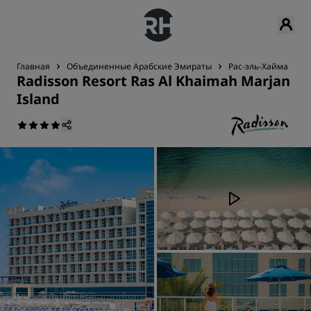
Главная
Объединенные Арабские Эмираты
Рас-эль-Хайма
R
Radisson Resort Ras Al Khaimah Marjan
Island