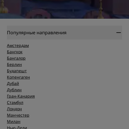
Популярные направления
Амстердам
Бангкок
Бангалор
Берлин
Будапешт
Копенгаген
Дубай
Дублин
Гран-Канария
Стамбул
Лондон
Манчестер
Милан
Нью-Дели