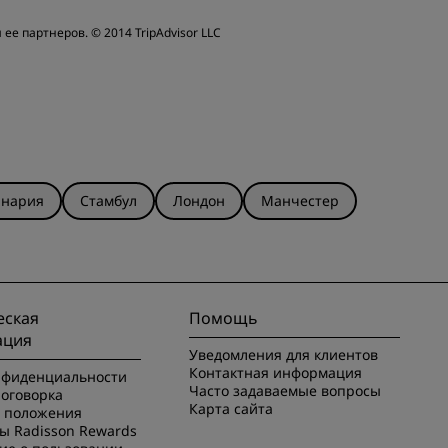
бслуживание
 ее партнеров.
© 2014 TripAdvisor LLC
анария
Стамбул
Лондон
Манчестер
ская
Помощь
ация
Уведомления для клиентов
Контактная информация
нфиденциальности
Часто задаваемые вопросы
оговорка
Карта сайта
и положения
ы Radisson Rewards