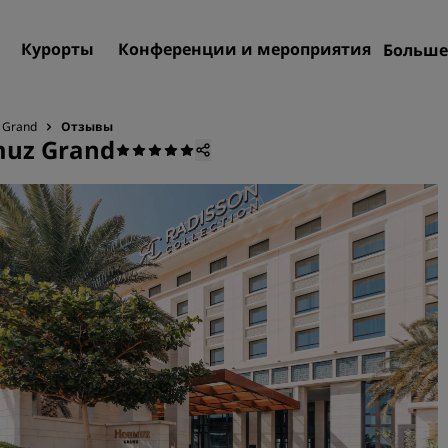
Курорты
Конференции и мероприятия
Больше
Пре
Rad
z Grand
Отзывы
muz Grand
Мои
Поиск отеля
Направления
Курорты
Апартаменты с обслужив
Отели при аэропорте
Новые и будущие отели
Конференции и меропр
Откройте для себя Radiss
Meetings