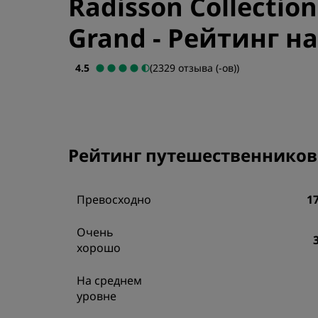
Radisson Collectio
Grand
-
Рейтинг на
4.5
(2329 отзыва (-ов))
Рейтинг путешественников
Превосходно
1
Очень
хорошо
На среднем
уровне