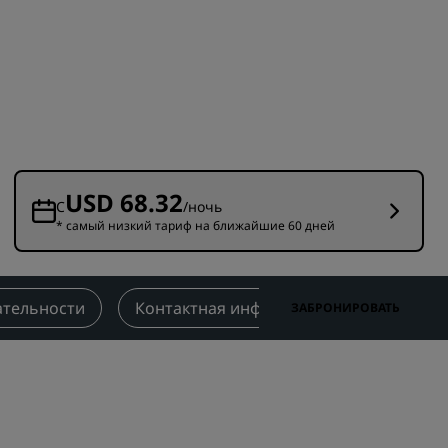
Отели для семейного отдыха
ие для
Rad Pets
Помещения для свадеб
Пребывания в экологичных
ения
отелях
Размещение спортивных
команд
USD 68.32
Деловой путешественник
С
/ночь
* самый низкий тариф на ближайшие 60 дней
Отели в центре города
Посетите наш блог
тельности
Контактная информация
ЗАБРОНИРОВАТЬ
Radisson Rewards
Откройте для себя Radisson
Rewards
Привилегии
Как использовать баллы