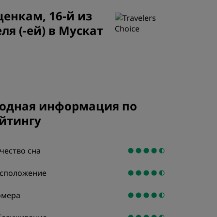
els
ценкам, 16-й из
Как заработать баллы
еля (-ей) в Мускат
Bookers and Planners
ЗАРЕГИСТРИРОВАТЬСЯ
одная информация по
йтингу
чество сна
сположение
омера