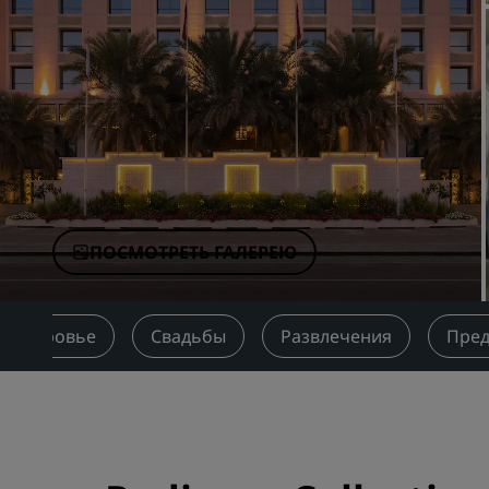
Аффилированные бренды в Китае
ПОСМОТРЕТЬ ГАЛЕРЕЮ
и здоровье
Свадьбы
Развлечения
Пре