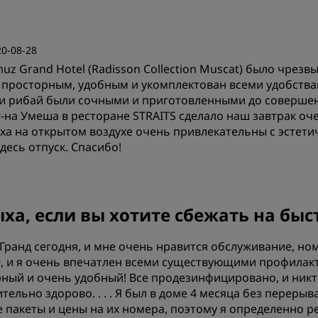
20-08-28
uz Grand Hotel (Radisson Collection Muscat) было чре
 просторным, удобным и укомплектован всеми удобства
йки рибай были сочными и приготовленными до соверше
г-на Умеша в ресторане STRAITS сделало наш завтрак о
ыха на открытом воздухе очень привлекательны с эстети
есь отпуск. Спасибо!
ха, если вы хотите сбежать на быс
 Гранд сегодня, и мне очень нравится обслуживание, н
, и я очень впечатлен всеми существующими профилакт
ный и очень удобный! Все продезинфицировано, и никто
ительно здорово. . . . Я был в доме 4 месяца без переры
ые пакеты и цены на их номера, поэтому я определенно р