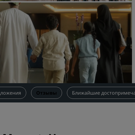
Забронировать помещен
мероприятия
Запросить ценовое
предложение
Направления для провед
мероприятий
Отраслевые решения
Найти рейсы
Найти рейсы
дложения
Отзывы
Ближайшие достопримеча
Питание
Поиск ресторана
Цифровые услуги