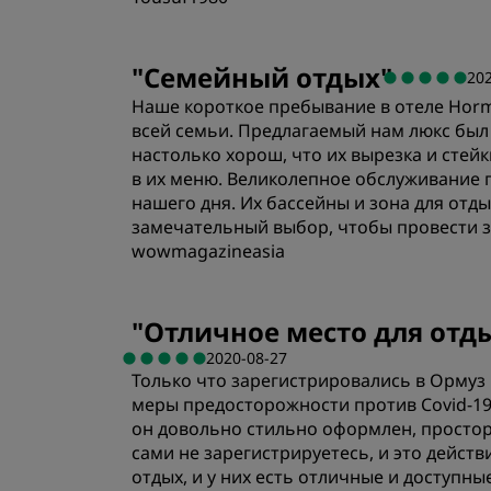
"
Семейный отдых
"
20
Наше короткое пребывание в отеле Horm
всей семьи. Предлагаемый нам люкс был
настолько хорош, что их вырезка и сте
в их меню. Великолепное обслуживание 
нашего дня. Их бассейны и зона для отд
замечательный выбор, чтобы провести зд
wowmagazineasia
"
Отличное место для отды
2020-08-27
Только что зарегистрировались в Ормуз
меры предосторожности против Covid-19
он довольно стильно оформлен, простор
сами не зарегистрируетесь, и это действ
отдых, и у них есть отличные и доступн