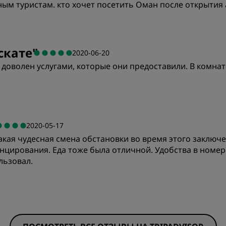
ым туристам. кто хочет посетить Оман после открытия 
скате
"
2020-06-20
 доволен услугами, которые они предоставили. В комна
Цена/качество
К
2020-05-17
акая чудесная смена обстановки во время этого заключ
Чистота
О
нцирования. Еда тоже была отличной. Удобства в номер
льзовал.
Цена/качество
К