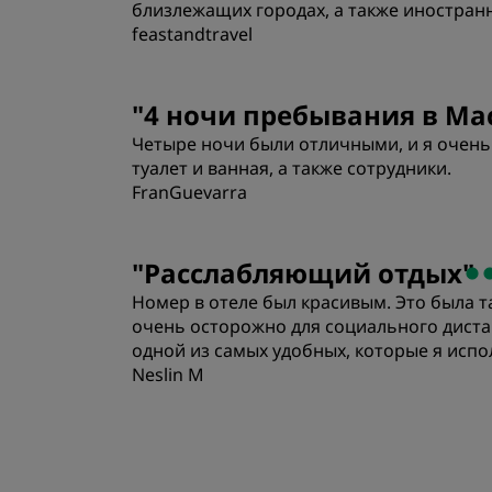
близлежащих городах, а также иностранн
feastandtravel
"
4 ночи пребывания в Ма
Четыре ночи были отличными, и я очень
туалет и ванная, а также сотрудники.
FranGuevarra
Номера
"
Расслабляющий отдых
"
Номер в отеле был красивым. Это была т
Расположение
очень осторожно для социального диста
одной из самых удобных, которые я испо
Neslin M
Номера