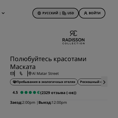
РУССКИЙ
|
USD
ВОЙТИ
дложения
isson Rewards
 бронирования
Акции отелей
Посмотрите наши
Полюбуйтесь красотами
предложения
Маската
Выигрыш с первого раза
анием
Al Matar Street
Тариф «Предложения дня»
Пребывания в экологичных отелях
Бронируйте заранее
Роскошный отдых
И
Ознакомьтесь с нашими
4.5
(2329 отзыва (-ов))
пакетами услуг
иятия
Заезд
2:00pm
Выезд
12:00pm
on
Идеи для путешествий