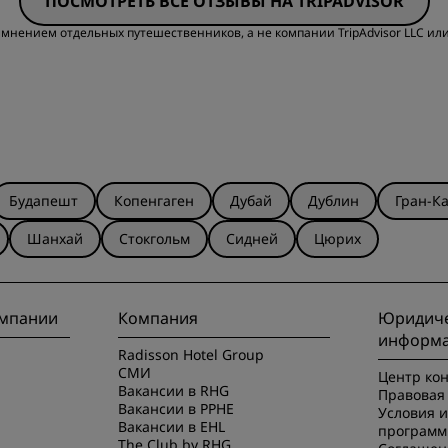
ПОСМОТРЕТЬ ВСЕ ОТЗЫВЫ НА TRIPADVISOR
Чистота
О
мнением отдельных путешественников, а не компании TripAdvisor LLC или
Будапешт
Копенгаген
Дубай
Дублин
Гран-К
Шанхай
Стокгольм
Сидней
Цюрих
омпании
Компания
Юридиче
информ
Radisson Hotel Group
СМИ
Центр ко
Вакансии в RHG
Правовая 
Вакансии в PPHE
Условия 
Вакансии в EHL
программ
The Club by RHG