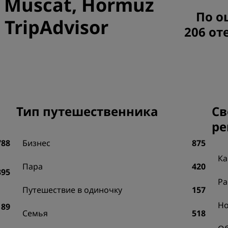
n Muscat, Hormuz
Приложение Radisson Hot
По о
 TripAdvisor
206 от
Тип путешественника
Св
ре
788
Бизнес
875
Ка
Пара
420
395
Ра
Путешествие в одиночку
157
Н
89
Семья
518