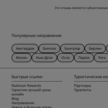
Расположение
Эти отзывы являются субъективным 
Популярные направления
Амстердам
Бангкок
Бангалор
Берлин
Милан
Нью-Дели
Осло
Париж
Рига
Быстрые ссылки
Туристические к
Radisson Rewards
Партнеры
Гарантия лучшей цены
Турагенты
онлайн
Blog
Направления
Новые и будущие отели