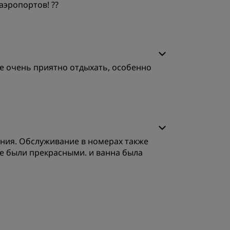
аэропортов! ??
те очень приятно отдыхать, особенно
ачество сна
ения. Обслуживание в номерах также
бслуживание
е были прекрасными. и ванна была
ачество сна