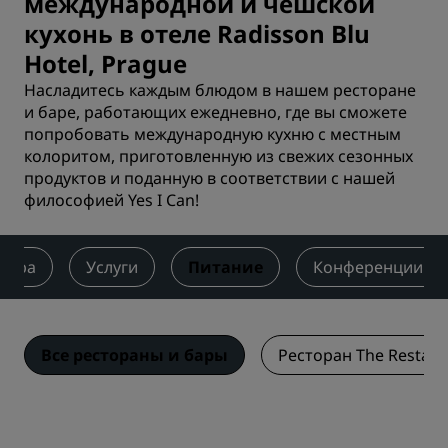
международной и чешской
кухонь в отеле Radisson Blu
Hotel, Prague
Насладитесь каждым блюдом в нашем ресторане
и баре, работающих ежедневно, где вы сможете
попробовать международную кухню с местным
колоритом, приготовленную из свежих сезонных
продуктов и поданную в соответствии с нашей
философией Yes I Can!
мера
Услуги
Питание
Конференции и 
Все рестораны и бары
Ресторан The Restaur