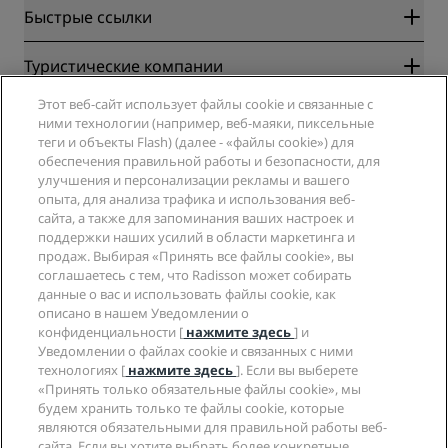
Быстрые ссылки
Radisson Rewards
Туристические компании
Гарантия лучшей цены онлайн
Этот веб-сайт использует файлы cookie и связанные с
Blog
Партнеры
Компания
ними технологии (например, веб-маяки, пиксельные
Направления
Турагенты
теги и объекты Flash) (далее - «файлы cookie») для
Новые и будущие отели
Radisson Hotel Group
обеспечения правильной работы и безопасности, для
Юридическая информация
Приложение Radisson Hotels
улучшения и персонализации рекламы и вашего
СМИ
Отели со статусом Sports Approved
опыта, для анализа трафика и использования веб-
Вакансии в RHG
Центр конфиденциальности
Помощь
Отели для семейного отдыха
сайта, а также для запоминания ваших настроек и
Вакансии в PPHE
Правовая оговорка
Охрана здоровья и безопасность
поддержки наших усилий в области маркетинга и
Вакансии в EHL
Условия и положения программы Radisson Rewards
продаж. Выбирая «Принять все файлы cookie», вы
Уведомления для клиентов
The Club by RHG
Социальные сети
Соглашение о пользовании сайтом
соглашаетесь с тем, что Radisson может собирать
Контактная информация
Возможности развития
данные о вас и использовать файлы cookie, как
Цифровая доступность
Часто задаваемые вопросы
Бренды Radisson Hotels
Социально ответственный бизнес
описано в нашем Уведомлении о
Заявление о современном рабстве
Карта сайта
конфиденциальности [
нажмите здесь
] и
Закупки
Уведомлении о файлах cookie и связанных с ними
технологиях [
нажмите здесь
]. Если вы выберете
«Принять только обязательные файлы cookie», мы
будем хранить только те файлы cookie, которые
являются обязательными для правильной работы веб-
сайта. Если вы хотите выбрать более конкретные