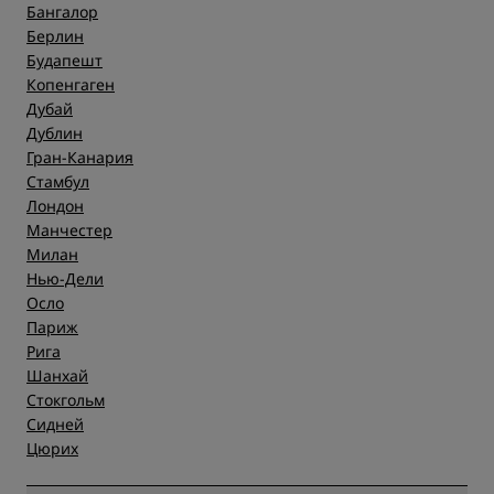
Бангалор
Берлин
Будапешт
Копенгаген
Дубай
Дублин
Гран-Канария
Стамбул
Лондон
Манчестер
Милан
Нью-Дели
Осло
Париж
Рига
Шанхай
Стокгольм
Сидней
Цюрих