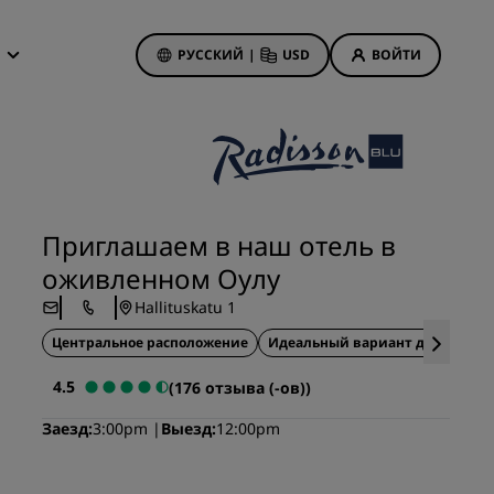
РУССКИЙ
|
USD
ВОЙТИ
дложения
isson Rewards
 бронирования
Акции отелей
Посмотрите наши
Приглашаем в наш отель в
предложения
оживленном Оулу
Выигрыш с первого раза
анием
Hallituskatu 1
Тариф «Предложения дня»
Центральное расположение
Бронируйте заранее
Идеальный вариант для деловы
Ознакомьтесь с нашими
4.5
(176 отзыва (-ов))
пакетами услуг
иятия
Заезд
3:00pm
Выезд
12:00pm
on
Идеи для путешествий