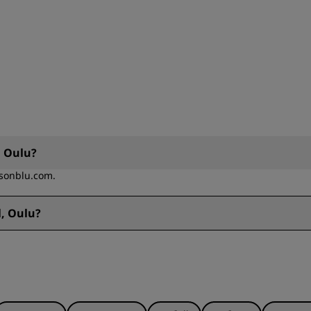
, Oulu?
ssonblu.com.
, Oulu?
0.