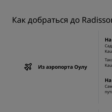
Как добраться до Radisson
На
Сад
Kau
Так
Kau
Из аэропорта Оулу
На
Сам
пут