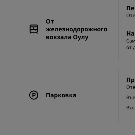
Пе
Оте
От
железнодорожного
На
вокзала Оулу
Сам
от 
Пр
Оте
Парковка
Въе
Вхо