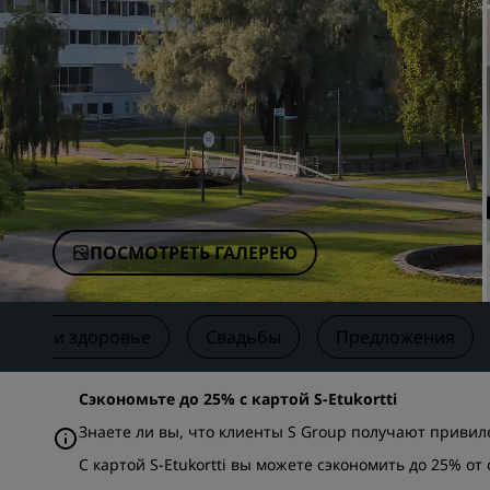
Аффилированные бренды в Китае
ПОСМОТРЕТЬ ГАЛЕРЕЮ
итнес и здоровье
Свадьбы
Предложения
Сэкономьте до 25% с картой S-Etukortti
Знаете ли вы, что клиенты S Group получают привиле
С картой S-Etukortti вы можете сэкономить до 25% о