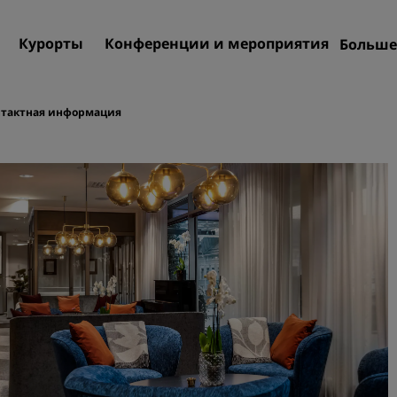
Курорты
Конференции и мероприятия
Больше
Пре
Rad
нтактная информация
Мои
Поиск отеля
Направления
Курорты
Апартаменты с обслужив
Отели при аэропорте
Новые и будущие отели
Конференции и меропр
Откройте для себя Radiss
Meetings