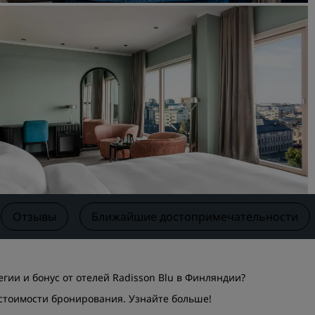
Забронировать помещен
мероприятия
Запросить ценовое
предложение
Направления для провед
мероприятий
Отраслевые решения
Найти рейсы
Найти рейсы
Отзывы
Ближайшие достопримечательности
Питание
Поиск ресторана
гии и бонус от отелей Radisson Blu в Финляндии?
Цифровые услуги
т стоимости бронирования.
Узнайте больше
!