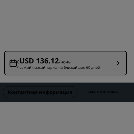
Отели для семейного отдыха
ие для
Rad Pets
Помещения для свадеб
Пребывания в экологичных
ения
отелях
Размещение спортивных
команд
USD 136.12
Деловой путешественник
С
/ночь
* самый низкий тариф на ближайшие 60 дней
Отели в центре города
Посетите наш блог
Контактная информация
ЗАБРОНИРОВАТЬ
Radisson Rewards
Откройте для себя Radisson
Rewards
Привилегии
Как использовать баллы