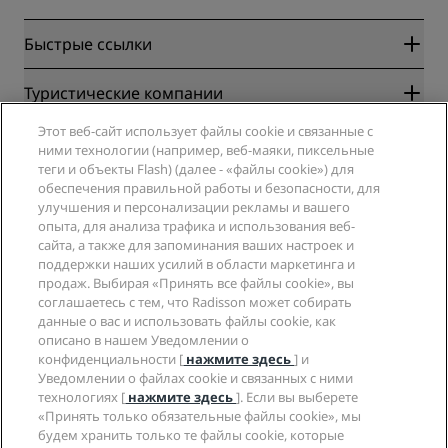
Быстрые ссылки
Radisson Rewards
Туристические компании
Гарантия лучшей цены онлайн
Этот веб-сайт использует файлы cookie и связанные с
Blog
Партнеры
Компания
ними технологии (например, веб-маяки, пиксельные
Направления
Турагенты
теги и объекты Flash) (далее - «файлы cookie») для
Новые и будущие отели
Radisson Hotel Group
обеспечения правильной работы и безопасности, для
Юридическая информация
Приложение Radisson Hotels
улучшения и персонализации рекламы и вашего
СМИ
Отели со статусом Sports Approved
опыта, для анализа трафика и использования веб-
Вакансии в RHG
Центр конфиденциальности
Помощь
Отели для семейного отдыха
сайта, а также для запоминания ваших настроек и
Вакансии в PPHE
Правовая оговорка
поддержки наших усилий в области маркетинга и
Охрана здоровья и безопасность
Вакансии в EHL
Условия и положения программы Radisson Rewards
продаж. Выбирая «Принять все файлы cookie», вы
Уведомления для клиентов
The Club by RHG
Социальные сети
Соглашение о пользовании сайтом
соглашаетесь с тем, что Radisson может собирать
Контактная информация
Возможности развития
данные о вас и использовать файлы cookie, как
Цифровая доступность
Часто задаваемые вопросы
Бренды Radisson Hotels
описано в нашем Уведомлении о
Социально ответственный бизнес
Заявление о современном рабстве
Карта сайта
конфиденциальности [
нажмите здесь
] и
Закупки
Уведомлении о файлах cookie и связанных с ними
технологиях [
нажмите здесь
]. Если вы выберете
«Принять только обязательные файлы cookie», мы
будем хранить только те файлы cookie, которые