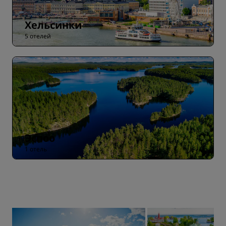
Хельсинки
5 отелей
Эспоо
1 отель