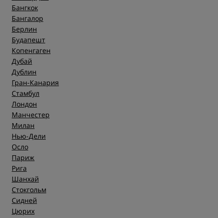
Бангкок
Бангалор
Берлин
Будапешт
Копенгаген
Дубай
Дублин
Гран-Канария
Стамбул
Лондон
Манчестер
Милан
Нью-Дели
Осло
Париж
Рига
Шанхай
Стокгольм
Сидней
Цюрих