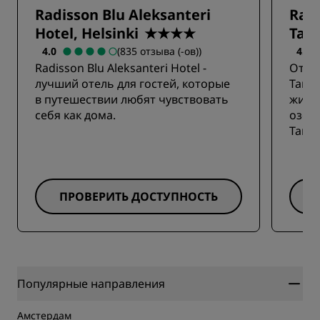
Radisson Blu Aleksanteri
Radi
Hotel, Helsinki
★★★★
Tam
4.0
(835 отзыва (-ов))
4.5
Radisson Blu Aleksanteri Hotel -
Отель
лучший отель для гостей, которые
Tamm
в путешествии любят чувствовать
живо
себя как дома.
озер
Тамм
ПРОВЕРИТЬ ДОСТУПНОСТЬ
Популярные направления
Амстердам