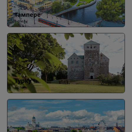
Тампере
1 отель
Турку
1 отель