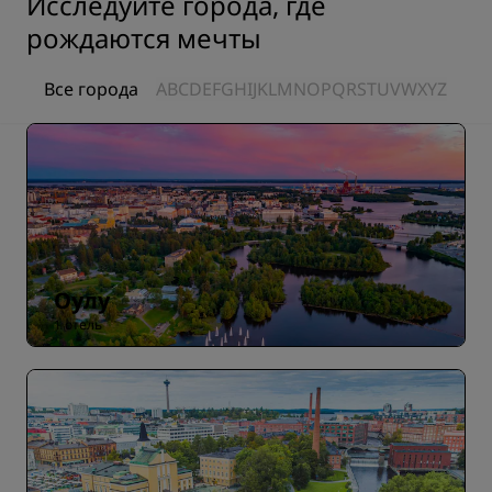
Исследуйте города, где
рождаются мечты
Все города
A
B
C
D
E
F
G
H
I
J
K
L
M
N
O
P
Q
R
S
T
U
V
W
X
Y
Z
Оулу
1 отель