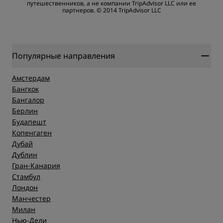
путешественников, а не компании TripAdvisor LLC или ее
партнеров.
© 2014 TripAdvisor LLC
Качество сна
Расположение
Популярные направления
Чистота
Амстердам
Бангкок
Бангалор
Обслуживание
Берлин
Будапешт
Копенгаген
Дубай
Дублин
Гран-Канария
Стамбул
Лондон
Манчестер
Милан
Нью-Дели