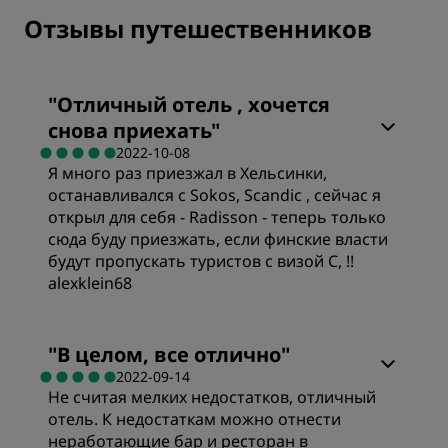
Отзывы путешественников
"
Отличный отель , хочется
снова приехать
"
2022-10-08
Я много раз приезжал в Хельсинки,
останавливался с Sokos, Scandic , сейчас я
открыл для себя - Radisson - теперь только
сюда буду приезжать, если финские власти
будут пропускать туристов с визой С, !!
alexklein68
Номера
"
В целом, все отлично
"
2022-09-14
Не считая мелких недостатков, отличный
Цена/качество
отель. К недостаткам можно отнести
неработающие бар и ресторан в