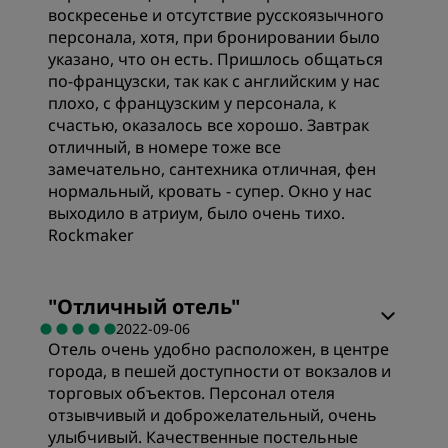
Качество сна
воскресенье и отсутствие русскоязычного
персонала, хотя, при бронировании было
указано, что он есть. Пришлось общаться
Расположение
по-французски, так как с английским у нас
плохо, с французским у персонала, к
счастью, оказалось все хорошо. Завтрак
Чистота
отличный, в номере тоже все
замечательно, сантехника отличная, фен
нормальный, кровать - супер. Окно у нас
Обслуживание
выходило в атриум, было очень тихо.
Rockmaker
Цена/качество
"
Отличный отель
"
2022-09-06
Отель очень удобно расположен, в центре
Чистота
города, в пешей доступности от вокзалов и
торговых объектов. Персонал отеля
Обслуживание
отзывчивый и доброжелательный, очень
улыбчивый. Качественные постельные