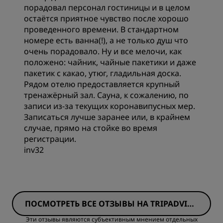
Качество сна
порадовал персонал гостиницы и в целом
остаётся приятное чувство после хорошо
проведенного времени. В стандартном
Расположение
номере есть ванна(!), а не только душ что
очень порадовало. Ну и все мелочи, как
положено: чайник, чайные пакетики и даже
Чистота
пакетик с какао, утюг, гладильная доска.
Рядом отелю предоставляется крупный
тренажёрный зал. Сауна, к сожалению, по
Обслуживание
записи из-за текущих коронавипусных мер.
Записаться лучше заранее или, в крайнем
случае, прямо на стойке во время
регистрации.
inv32
Номера
ПОСМОТРЕТЬ ВСЕ ОТЗЫВЫ НА TRIPADVISO
Цена/качество
R
Эти отзывы являются субъективным мнением отдельных