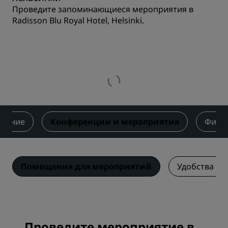
Проведите запоминающиеся мероприятия в
Radisson Blu Royal Hotel, Helsinki.
итание
Конференции и мероприятия
Фитне
Помещения для мероприятий
Удобства и 
Проведите мероприятие в