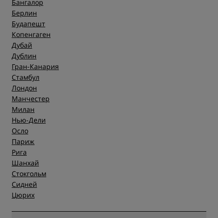
Бангалор
Берлин
Будапешт
Копенгаген
Дубай
Дублин
Гран-Канария
Стамбул
Лондон
Манчестер
Милан
Нью-Дели
Осло
Париж
Рига
Шанхай
Стокгольм
Сидней
Цюрих