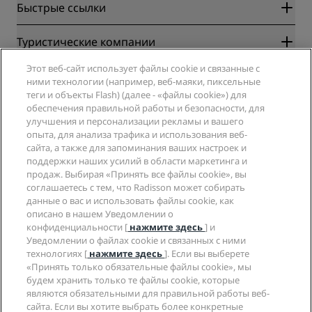
Быстрые ссылки
Radisson Rewards
Туристические компании
Гарантия лучшей цены онлайн
Этот веб-сайт использует файлы cookie и связанные с
Blog
Партнеры
Компания
ними технологии (например, веб-маяки, пиксельные
Направления
Турагенты
теги и объекты Flash) (далее - «файлы cookie») для
Новые и будущие отели
Radisson Hotel Group
обеспечения правильной работы и безопасности, для
Юридическая информация
Приложение Radisson Hotels
улучшения и персонализации рекламы и вашего
СМИ
Отели со статусом Sports Approved
опыта, для анализа трафика и использования веб-
Вакансии в RHG
Центр конфиденциальности
Помощь
Отели для семейного отдыха
сайта, а также для запоминания ваших настроек и
Вакансии в PPHE
Правовая оговорка
Охрана здоровья и безопасность
поддержки наших усилий в области маркетинга и
Вакансии в EHL
Условия и положения программы Radisson Rewards
продаж. Выбирая «Принять все файлы cookie», вы
Уведомления для клиентов
The Club by RHG
Социальные сети
Соглашение о пользовании сайтом
соглашаетесь с тем, что Radisson может собирать
Контактная информация
Возможности развития
данные о вас и использовать файлы cookie, как
Цифровая доступность
Часто задаваемые вопросы
Бренды Radisson Hotels
Социально ответственный бизнес
описано в нашем Уведомлении о
Заявление о современном рабстве
Карта сайта
конфиденциальности [
нажмите здесь
] и
Закупки
Уведомлении о файлах cookie и связанных с ними
технологиях [
нажмите здесь
]. Если вы выберете
«Принять только обязательные файлы cookie», мы
будем хранить только те файлы cookie, которые
являются обязательными для правильной работы веб-
сайта. Если вы хотите выбрать более конкретные