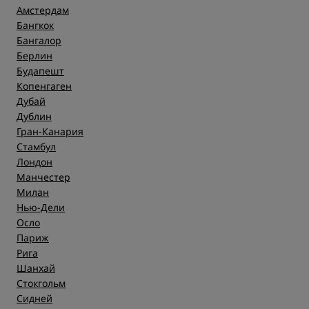
Амстердам
Бангкок
Бангалор
Берлин
Будапешт
Копенгаген
Дубай
Дублин
Гран-Канария
Стамбул
Лондон
Манчестер
Милан
Нью-Дели
Осло
Париж
Рига
Шанхай
Стокгольм
Сидней