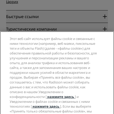
Цюрих
Быстрые ссылки
Radisson Rewards
Туристические компании
Гарантия лучшей цены онлайн
Этот веб-сайт использует файлы cookie и связанные с
Blog
Партнеры
Компания
ними технологии (например, веб-маяки, пиксельные
Направления
Турагенты
теги и объекты Flash) (далее - «файлы cookie») для
Новые и будущие отели
Radisson Hotel Group
обеспечения правильной работы и безопасности, для
Юридическая информация
Приложение Radisson Hotels
улучшения и персонализации рекламы и вашего
СМИ
Отели со статусом Sports Approved
опыта, для анализа трафика и использования веб-
Вакансии в RHG
Центр конфиденциальности
Помощь
Отели для семейного отдыха
сайта, а также для запоминания ваших настроек и
Вакансии в PPHE
Правовая оговорка
Охрана здоровья и безопасность
поддержки наших усилий в области маркетинга и
Вакансии в EHL
Условия и положения программы Radisson Rewards
продаж. Выбирая «Принять все файлы cookie», вы
Уведомления для клиентов
The Club by RHG
Социальные сети
Соглашение о пользовании сайтом
соглашаетесь с тем, что Radisson может собирать
Контактная информация
Возможности развития
данные о вас и использовать файлы cookie, как
Цифровая доступность
Часто задаваемые вопросы
Бренды Radisson Hotels
Социально ответственный бизнес
описано в нашем Уведомлении о
Заявление о современном рабстве
Карта сайта
конфиденциальности [
нажмите здесь
] и
Закупки
Уведомлении о файлах cookie и связанных с ними
технологиях [
нажмите здесь
]. Если вы выберете
«Принять только обязательные файлы cookie», мы