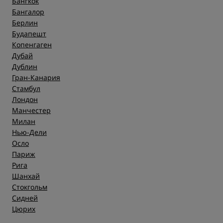
Бангкок
Бангалор
Берлин
Будапешт
Копенгаген
Дубай
Дублин
Гран-Канария
Стамбул
Лондон
Манчестер
Милан
Нью-Дели
Осло
Париж
Рига
Шанхай
Стокгольм
Сидней
Цюрих