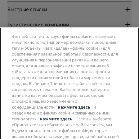
Быстрые ссылки
Radisson Rewards
Туристические компании
Гарантия лучшей цены онлайн
Этот веб-сайт использует файлы cookie и связанные с
Blog
Партнеры
Компания
ними технологии (например, веб-маяки, пиксельные
Направления
Турагенты
теги и объекты Flash) (далее - «файлы cookie») для
Новые и будущие отели
Radisson Hotel Group
обеспечения правильной работы и безопасности, для
Юридическая информация
Приложение Radisson Hotels
улучшения и персонализации рекламы и вашего
СМИ
Отели со статусом Sports Approved
опыта, для анализа трафика и использования веб-
Вакансии в RHG
Центр конфиденциальности
Помощь
Отели для семейного отдыха
сайта, а также для запоминания ваших настроек и
Вакансии в PPHE
Правовая оговорка
Охрана здоровья и безопасность
поддержки наших усилий в области маркетинга и
Вакансии в EHL
Условия и положения программы Radisson Rewards
продаж. Выбирая «Принять все файлы cookie», вы
Уведомления для клиентов
The Club by RHG
Социальные сети
Соглашение о пользовании сайтом
соглашаетесь с тем, что Radisson может собирать
Контактная информация
Возможности развития
данные о вас и использовать файлы cookie, как
Цифровая доступность
Часто задаваемые вопросы
Бренды Radisson Hotels
Социально ответственный бизнес
описано в нашем Уведомлении о
Заявление о современном рабстве
Карта сайта
конфиденциальности [
нажмите здесь
] и
Закупки
Уведомлении о файлах cookie и связанных с ними
технологиях [
нажмите здесь
]. Если вы выберете
«Принять только обязательные файлы cookie», мы
будем хранить только те файлы cookie, которые
являются обязательными для правильной работы веб-