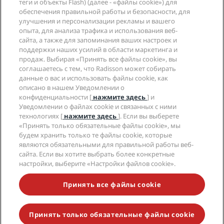
теги и объекты Flash) (далее - «файлы cookie») для
Новые и будущие отели
Radisson Hotel Group
обеспечения правильной работы и безопасности, для
Юридическая информация
Приложение Radisson Hotels
улучшения и персонализации рекламы и вашего
СМИ
Отели со статусом Sports Approved
опыта, для анализа трафика и использования веб-
Вакансии в RHG
Центр конфиденциальности
Помощь
Отели для семейного отдыха
сайта, а также для запоминания ваших настроек и
Вакансии в PPHE
Правовая оговорка
поддержки наших усилий в области маркетинга и
Охрана здоровья и безопасность
Вакансии в EHL
Условия и положения программы Radisson Rewards
продаж. Выбирая «Принять все файлы cookie», вы
Уведомления для клиентов
The Club by RHG
Социальные сети
Соглашение о пользовании сайтом
соглашаетесь с тем, что Radisson может собирать
Контактная информация
Возможности развития
данные о вас и использовать файлы cookie, как
Цифровая доступность
Часто задаваемые вопросы
Бренды Radisson Hotels
описано в нашем Уведомлении о
Социально ответственный бизнес
Заявление о современном рабстве
Карта сайта
конфиденциальности [
нажмите здесь
] и
Закупки
Уведомлении о файлах cookie и связанных с ними
технологиях [
нажмите здесь
]. Если вы выберете
«Принять только обязательные файлы cookie», мы
будем хранить только те файлы cookie, которые
являются обязательными для правильной работы веб-
сайта. Если вы хотите выбрать более конкретные
настройки, выберите «Настройки файлов cookie».
НЕ ПРОПУСТИТЕ НАШИ ПРЕДЛОЖЕНИЯ,
ПОЛЬЗУЮЩИЕСЯ НАИБОЛЬШЕЙ ПОПУЛЯРНОСТЬЮ
Принять все файлы cookie
Принять только обязательные файлы cookie
© 2026 Radisson Hotel Group.
Все права защищены. RHG Radisson