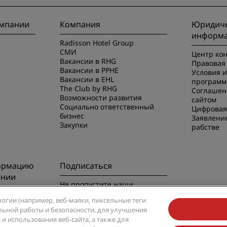
омпании
Компания
Юридиче
информ
Radisson Hotel Group
СМИ
Центр ко
Вакансии в RHG
Правовая 
Вакансии в PPHE
Условия 
Вакансии в EHL
программ
The Club by RHG
Соглашен
Возможности развития
сайтом
Социально ответственный
Цифровая
бизнес
Заявлени
Закупки
рабстве
ормацию
Подписаться
ении
Не пропустите наши
предложения, пользующиеся
риложением
логии (например, веб-маяки, пиксельные теги
наибольшей популярностью
вильной работы и безопасности, для улучшения
и использования веб-сайта, а также для