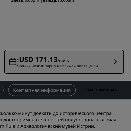
Заезд
3:00pm
Выезд
10:00am
Отели для семейного отдыха
ие для
Rad Pets
Помещения для свадеб
Пребывания в экологичных
ения
отелях
Размещение спортивных
команд
USD 171.13
Деловой путешественник
С
/ночь
* самый низкий тариф на ближайшие 60 дней
Отели в центре города
Посетите наш блог
Контактная информация
ЗАБРОНИРОВАТЬ
Radisson Rewards
Откройте для себя Radisson
Rewards
сколько минут доехать до исторического центра
х достопримечательностей полуострова, включая
Привилегии
m Pula и Археологический музей Истрии,
Как использовать баллы