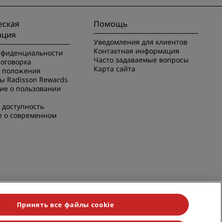
ская
Помощь
ация
Уведомления для клиентов
Контактная информация
нфиденциальности
Часто задаваемые вопросы
оговорка
Карта сайта
и положения
ы Radisson Rewards
ие о пользовании
 доступность
е о современном
Принять все файлы cookie