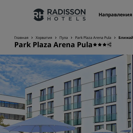
Направления
Главная
Хорватия
Пула
Park Plaza Arena Pula
Ближай
Park Plaza Arena Pula
Наши бренды
Бренды Radisson Hotels