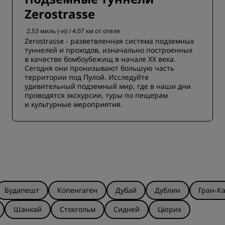
Zerostrasse
2.53 миль (-и) / 4.07 км от отеля
Zerostrasse - разветвленная система подземных
туннелей и проходов, изначально построенных
в качестве бомбоубежищ в начале XX века.
Сегодня они пронизывают большую часть
территории под Пулой. Исследуйте
удивительный подземный мир, где в наши дни
проводятся экскурсии, туры по пещерам
и культурные мероприятия.
Будапешт
Копенгаген
Дубай
Дублин
Гран-К
Шанхай
Стокгольм
Сидней
Цюрих