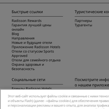
Быстрые ссылки
Туристические к
Radisson Rewards
Партнеры
Гарантия лучшей цены
Турагенты
онлайн
Blog
Направления
Новые и будущие отели
Приложение Radisson Hotels
Отели со статусом Sports
Approved
Отели для семейного отдыха
Охрана здоровья и
безопасность
Социальные сети
Посмотрите инф
о нашем прилож
Бренды Radisson Hotels
Познакомьтесь с п
Этот веб-сайт использует файлы cookie и связанные с ними техно
Radisson Hotels
и объекты Flash) (далее - «файлы cookie») для обеспечения пра
и персонализации рекламы и вашего опыта, для анализа трафика 