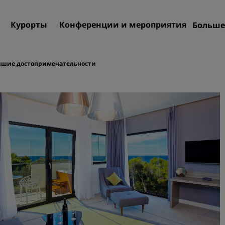
Курорты
Конференции и мероприятия
Больше
Пре
Rad
шие достопримечательности
Мои
Поиск отеля
Направления
Курорты
Апартаменты с обслужив
Отели при аэропорте
Новые и будущие отели
Конференции и меропр
Откройте для себя Radiss
Meetings