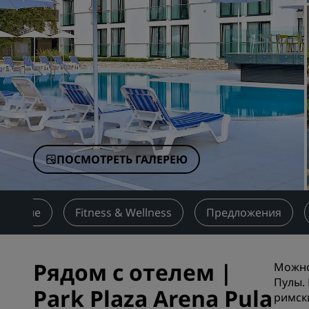
Аффилированные бренды в Китае
ПОСМОТРЕТЬ ГАЛЕРЕЮ
Питание
Fitness & Wellness
Предложения
Рядом с отелем |
Можно
Пулы.
Park Plaza Arena Pula
римск