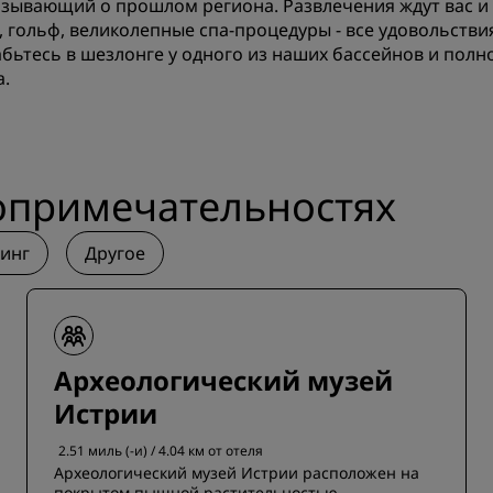
азывающий о прошлом региона. Развлечения ждут вас и 
Приложение Radisson Hot
, гольф, великолепные спа-процедуры - все удовольстви
абьтесь в шезлонге у одного из наших бассейнов и пол
а.
опримечательностях
инг
Другое
Археологический музей
Истрии
2.51 миль (-и) / 4.04 км от отеля
Археологический музей Истрии расположен на
покрытом пышной растительностью