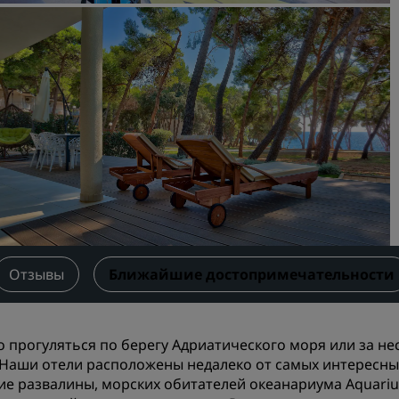
Забронировать помещен
мероприятия
Запросить ценовое
предложение
Направления для провед
мероприятий
Отраслевые решения
Найти рейсы
Найти рейсы
Отзывы
Ближайшие достопримечательности
Питание
Поиск ресторана
 прогуляться по берегу Адриатического моря или за не
 Наши отели расположены недалеко от самых интересны
Цифровые услуги
ие развалины, морских обитателей океанариума Aquariu