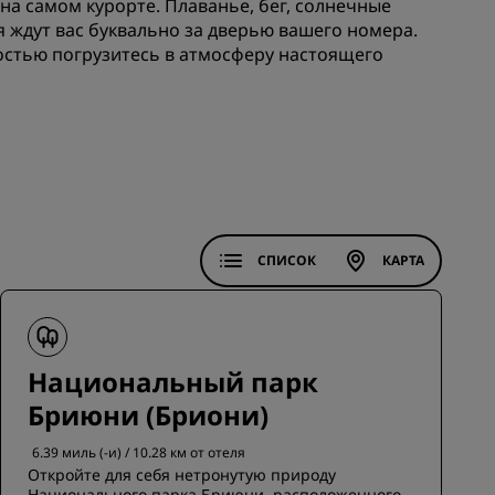
на самом курорте. Плаванье, бег, солнечные
els
я ждут вас буквально за дверью вашего номера.
Как заработать баллы
ностью погрузитесь в атмосферу настоящего
Bookers and Planners
ЗАРЕГИСТРИРОВАТЬСЯ
СПИСОК
КАРТА
Национальный парк
Бриюни (Бриони)
6.39 миль (-и) / 10.28 км от отеля
Откройте для себя нетронутую природу
Национального парка Бриюни, расположенного