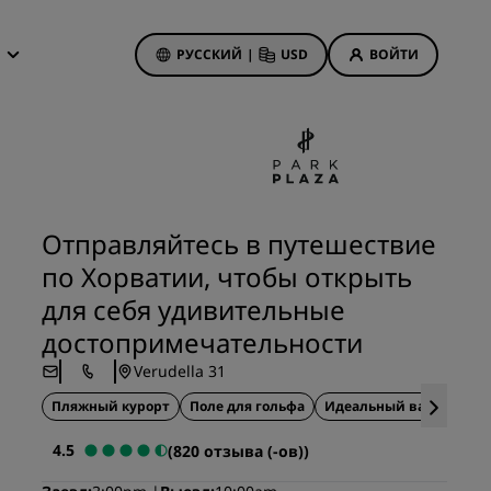
РУССКИЙ
|
USD
ВОЙТИ
дложения
isson Rewards
 бронирования
Акции отелей
Посмотрите наши
Отправляйтесь в путешествие
предложения
по Хорватии, чтобы открыть
Выигрыш с первого раза
анием
для себя удивительные
Тариф «Предложения дня»
достопримечательности
Бронируйте заранее
Verudella 31
Ознакомьтесь с нашими
пакетами услуг
Пляжный курорт
Поле для гольфа
Идеальный вариант дл
иятия
4.5
(820 отзыва (-ов))
on
Идеи для путешествий