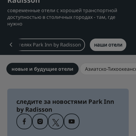
современные отели с хорошей транспортной
Park Plaza
Park Inn by Radisson
Отели в центре города
доступностью в столичных городах - там, где
нужно
Посетите наш блог
Prize by Radisson
Country Inn & Suites
об отелях Park Inn by Radisson
наши отели
Аффилированные бренды в Китае
новые и будущие отели
Азиатско-Тихоокеанс
J.
Jin Jiang
следите за новостями Park Inn
Kunlun
Golden Tulip
by Radisson