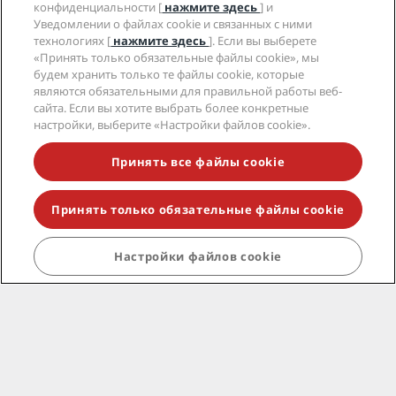
конфиденциальности [
нажмите здесь
] и
Уведомлении о файлах cookie и связанных с ними
технологиях [
нажмите здесь
]. Если вы выберете
«Принять только обязательные файлы cookie», мы
будем хранить только те файлы cookie, которые
Популярные направления
являются обязательными для правильной работы веб-
сайта. Если вы хотите выбрать более конкретные
Быстрые ссылки
настройки, выберите «Настройки файлов cookie».
Принять все файлы cookie
Туристические компании
Компания
Принять только обязательные файлы cookie
Юридическая информация
Настройки файлов cookie
Помощь
Социальные сети
Бренды Radisson Hotels