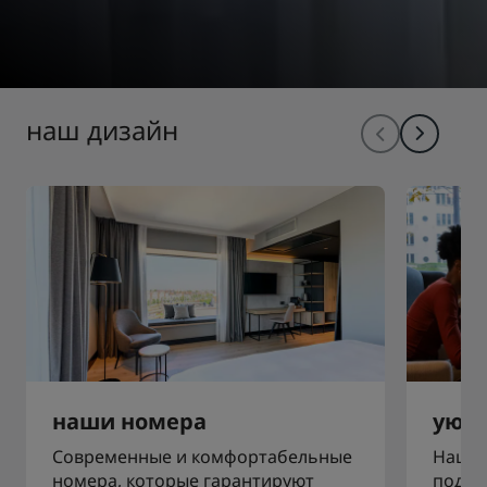
наш дизайн
наши номера
уют
Современные и комфортабельные
Наши 
номера, которые гарантируют
подхо