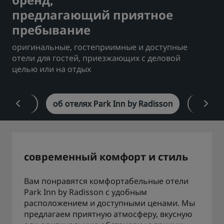
предлагающий приятное
Park Plaza
Park Inn by Radisson
пребывание
Отели в центре города
оригинальные, гостеприимные и доступные
Посетите наш блог
отели для гостей, приезжающих с деловой
Prize by Radisson
Country Inn & Suites
целью или на отдых
обзор
об отелях Park Inn by Radisson
наши о
Аффилированные бренды в Китае
J.
Jin Jiang
современный комфорт и стиль
Kunlun
Golden Tulip
Вам понравятся комфортабельные отели
Park Inn by Radisson с удобным
расположением и доступными ценами. Мы
предлагаем приятную атмосферу, вкусную