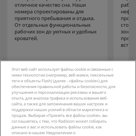
отличное качество сна. Наши
работ
номера спроектированы для
нефор
приятного пребывания и отдыха.
прост
От отдельных функциональных
столы
рабочих зон до уютных и удобных
зоны 
кроватей.
прост
встре
Этот веб-сайт использует файлы cookie и связанные с
ними технологии (например, веб-маяки, пиксельные
теги и объекты Flash) (далее - «файлы cookie») для
обеспечения правильной работы и безопасности, для
улучшения и персонализации рекламы и вашего
опыта, для анализа трафика и использования веб-
сайта, а также для запоминания ваших настроек и
следите за новостями Park Inn
поддержки наших усилий в области маркетинга и
by Radisson
продаж. Выбирая «Принять все файлы cookie», вы
соглашаетесь с тем, что Radisson может собирать
данные о вас и использовать файлы cookie, как
описано в нашем Уведомлении о