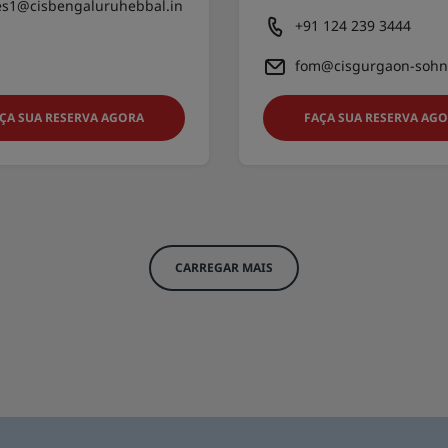
es1@cisbengaluruhebbal.in
+91 124 239 3444
fom@cisgurgaon-sohn
ÇA SUA RESERVA AGORA
FAÇA SUA RESERVA AG
CARREGAR MAIS