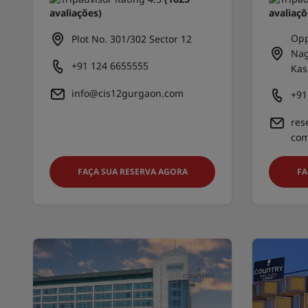
avaliações)
avaliaçõ
Opp
Plot No. 301/302 Sector 12
Nag
+91 124 6655555
Kas
info@cis12gurgaon.com
+91
res
co
FAÇA SUA RESERVA AGORA
FA