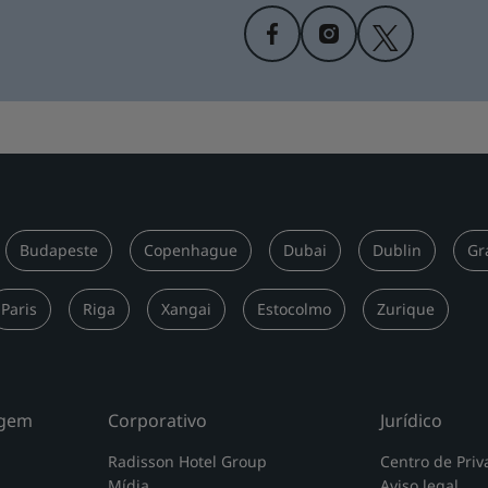
Budapeste
Copenhague
Dubai
Dublin
Gr
Paris
Riga
Xangai
Estocolmo
Zurique
agem
Corporativo
Jurídico
Radisson Hotel Group
Centro de Priv
Mídia
Aviso legal