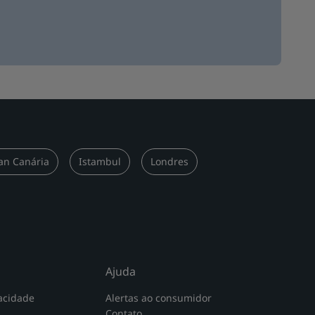
an Canária
Istambul
Londres
Ajuda
acidade
Alertas ao consumidor
Contato