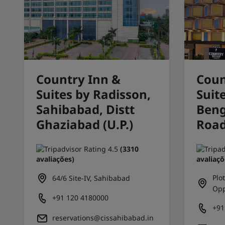
Country Inn &
Coun
Suites by Radisson,
Suit
Sahibabad, Distt
Beng
Ghaziabad (U.P.)
Roa
(3310
avaliações)
avaliaçõ
Plo
64/6 Site-IV, Sahibabad
Opp
+91 120 4180000
+91
reservations@cissahibabad.in