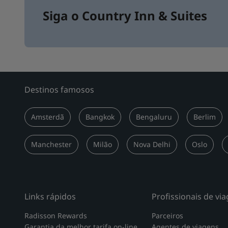
Siga o Country Inn & Suites
Destinos famosos
Amsterdã
Bangkok
Bengaluru
Berlim
Manchester
Milão
Nova Delhi
Oslo
Links rápidos
Profissionais de vi
Radisson Rewards
Parceiros
Garantia da melhor tarifa on-line
Agentes de viagens