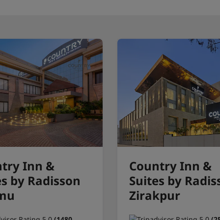
try Inn &
Country Inn &
es by Radisson
Suites by Radis
mu
Zirakpur
(1480
(2