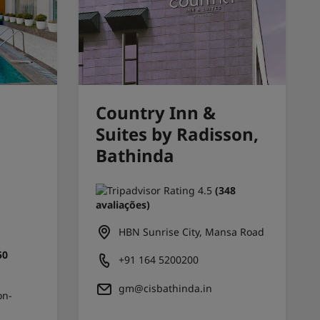
Country Inn &
Suites by Radisson,
Bathinda
(348
avaliações)
HBN Sunrise City, Mansa Road
50
+91 164 5200200
gm@cisbathinda.in
on-