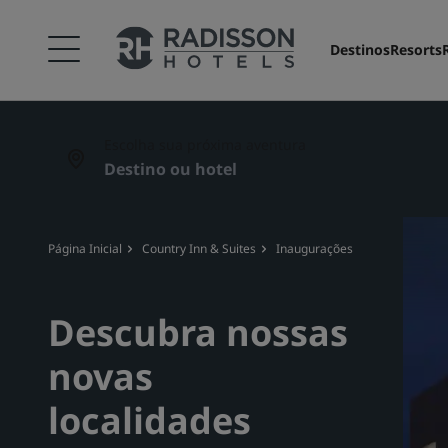
Destinos
Resorts
Escolha sua próxima aventura
Página Inicial
Country Inn & Suites
Inaugurações De Hotéis Countr
Descubra nossas
novas
localidades