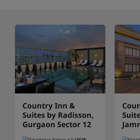
Country Inn &
Coun
Suites by Radisson,
Suit
Gurgaon Sector 12
Jam
(1625