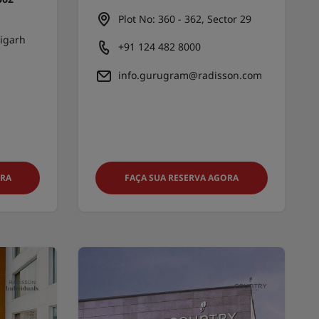
Plot No: 360 - 362, Sector 29
igarh
+91 124 482 8000
info.gurugram@radisson.com
ORA
FAÇA SUA RESERVA AGORA