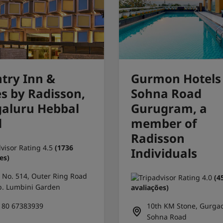
try Inn &
Gurmon Hotels
es by Radisson,
Sohna Road
aluru Hebbal
Gurugram, a
d
member of
Radisson
(1736
Individuals
es)
t No. 514, Outer Ring Road
(4
. Lumbini Garden
avaliações)
 80 67383939
10th KM Stone, Gurga
Sohna Road