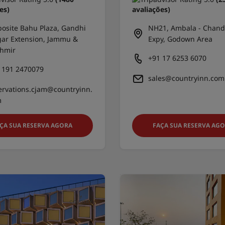
es)
avaliações)
osite Bahu Plaza, Gandhi
NH21, Ambala - Chand
ar Extension, Jammu &
Expy, Godown Area
hmir
+91 17 6253 6070
 191 2470079
sales@countryinn.com
ervations.cjam@countryinn.
m
ÇA SUA RESERVA AGORA
FAÇA SUA RESERVA AG