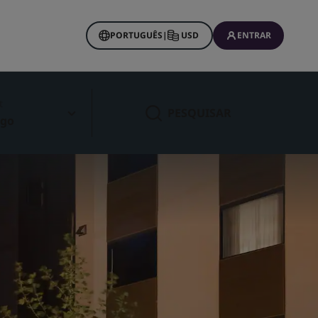
PORTUGUÊS
|
USD
ENTRAR
t
PESQUISAR
ago