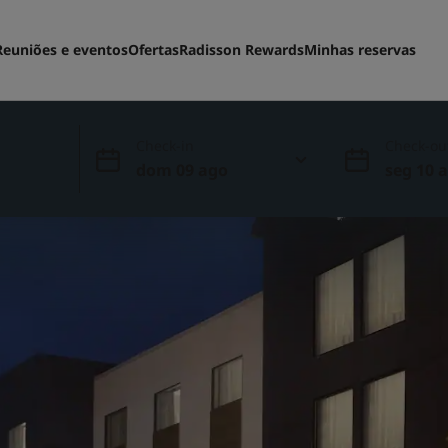
Reuniões e eventos
Ofertas
Radisson Rewards
Minhas reservas
Check-in
Check-ou
dom 09 ago
seg 10 
y Inn & Suites