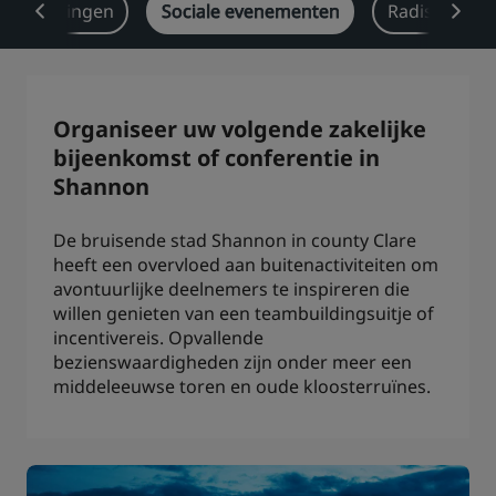
e-oplossingen
Sociale evenementen
Radisson Re
Park Plaza
Park Inn by Radisson
Hotels in het stadscentrum
Bezoek onze blog
Organiseer uw volgende zakelijke
Prize by Radisson
Country Inn & Suites
bijeenkomst of conferentie in
Shannon
De bruisende stad Shannon in county Clare
Gelieerde merken in China
heeft een overvloed aan buitenactiviteiten om
J.
Jin Jiang
avontuurlijke deelnemers te inspireren die
willen genieten van een teambuildingsuitje of
incentivereis. Opvallende
bezienswaardigheden zijn onder meer een
Kunlun
Golden Tulip
middeleeuwse toren en oude kloosterruïnes.