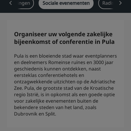
e-oplossingen
Sociale evenementen
Radisson Re
Park Plaza
Park Inn by Radisson
Hotels in het stadscentrum
Bezoek onze blog
Organiseer uw volgende zakelijke
Prize by Radisson
Country Inn & Suites
bijeenkomst of conferentie in Pula
Pula is een bloeiende stad waar eventplanners
en deelnemers Romeinse ruïnes en 3000 jaar
Gelieerde merken in China
geschiedenis kunnen ontdekken, naast
J.
Jin Jiang
eersteklas conferentiehotels en
ontzagwekkende uitzichten op de Adriatische
Zee. Pula, de grootste stad van de Kroatische
regio Istrië, is in opkomst als een goede optie
Kunlun
Golden Tulip
voor zakelijke evenementen buiten de
bekendere steden van het land, zoals
Dubrovnik en Split.